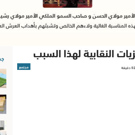
يات النقابية لهذا السبب
جد
مجتمع