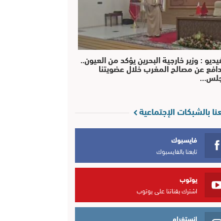
يديو : وزير خارجية البحرين يؤكد من العيون..
افع عن مصالح المغرب خلال عضويتنا
جلس…
عنا بالشبكات الإجتماعية
فايسبوك
تابعنا بالفايسبوك
يوتوب
اشترك بقناتنا على يوتوب
انستغرام