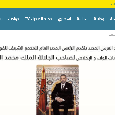
ية
وطنية
سياسة
اشطاري
جديد الصحراء TV
حوادث
ري
لسبب