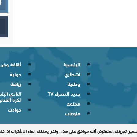
الرئيسية
ثقافة وفن
اشطاري
دولية
وطنية
رياضة
جديد الصحراء TV
النادي الب
لكرة القدم
مجتمع
حوادث
منوعات
 2026
حسين تجربتك. سنفترض أنك موافق على هذا ، ولكن يمكنك إلغاء الاشتراك إذا ك