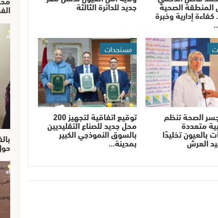
محم
 المنطقة الصحية
جديد للدائرة الثالثة
الف
 كفاءة إدارية وخبرة
…
ت
مستجدات
سر الصحة تنظم
توقيع اتفاقية لتجهيز 200
ية متعددة
محل جديد للصناع التقليديين
 بالعيون تخليدًا
بالسوق النموذجي الكبير
بالف
يد العرش
بمدينة…
حول