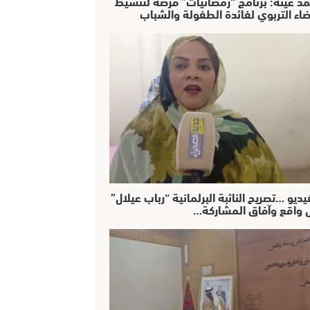
د عينة: برنامج “رمضانيات” فرصة لتنشيط
ضاء التربوي لفائدة الطفولة والشباب
يديو …تصريح النائبة البرلمانية “رباب عيلال”
 واقع وآفاق المشاركة…