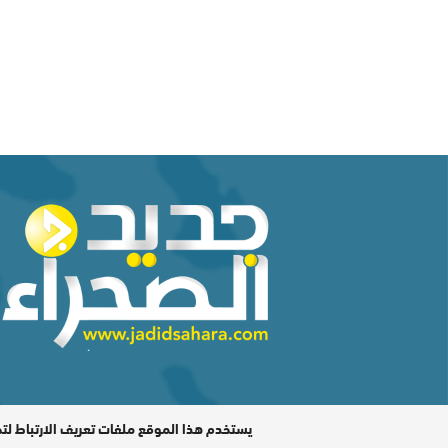
المدير المسؤول : اشكيريد مصطفى / جميع الحقوق محفوظة ©
يستخدم هذا الموقع ملفات تعريف الارتباط لت