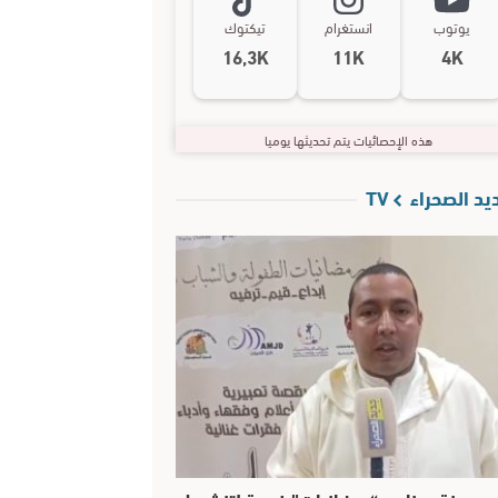
يوتوب
انستغرام
تيكتوك
16,3K
11K
4K
هذه الإحصائيات يتم تحديثها يوميا
د الصحراء TV