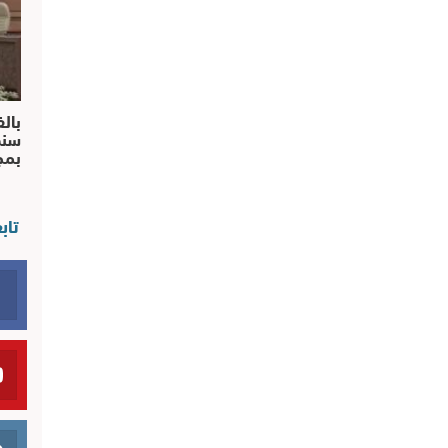
بالف
سند
بم
تاب