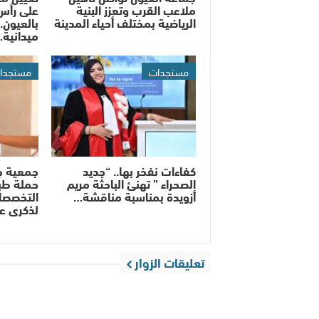
ملاعب القرب وتعزز البنية
على رأس
الرياضية بمختلف أحياء المدينة
بالعيون..
ميدانية
مستجدات
مستجدا
كفاءات نفخر بها.. “جديد
جمعية ج
الصحراء ” تهنئ الباحثة مريم
حملة طب
أزويدة بمناسبة مناقشة…
التخصصات
لذكرى ع
تعليقات الزوار