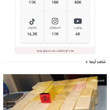
11K
18K
80K
يوتوب
انستغرام
تيكتوك
16,3K
11K
4K
هذه الإحصائيات يتم تحديثها يوميا
شاهد أيضا
مستجدات