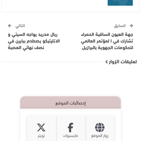
السابق
التالي
جهة العيون الساقية الحمراء
ريال مدريد يواجه السيتي و
تشارك في ا لمؤتمر العالمي
الاتليتيكو يصطدم ببايرن في
للحكومات الجهوية بالبرازيل
نصف نهائي العصبة
تعليقات الزوار
إحصائيات الموقع
زوار الموقع
فايسبوك
تويتر