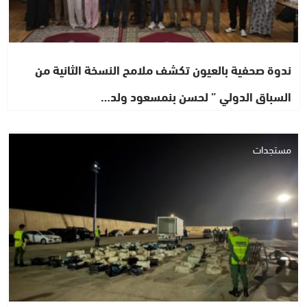
ندوة صحفية بالعيون تكشف ملامح النسخة الثانية من
السباق الدولي ” لحسن بنمسعود ولد…
مستجدات