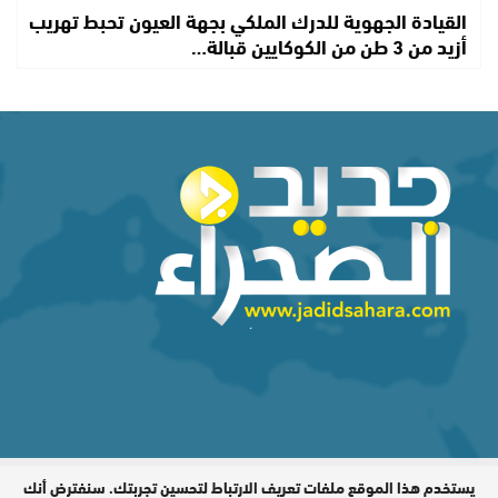
القيادة الجهوية للدرك الملكي بجهة العيون تحبط تهريب
أزيد من 3 طن من الكوكايين قبالة…
يستخدم هذا الموقع ملفات تعريف الارتباط لتحسين تجربتك. سنفترض أنك
المدير المسؤول : اشكيريد مصطفى /