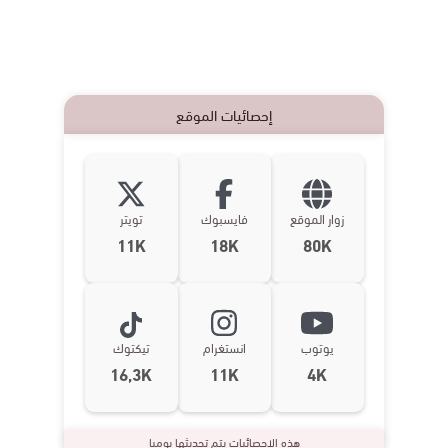
إحصائيات الموقع
زوار الموقع
فايسبوك
تويتر
11K
18K
80K
يوتوب
انستغرام
تيكتوك
16,3K
11K
4K
هذه الإحصائيات يتم تحديثها يوميا