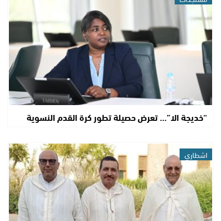
“خديجة الا”… تعرض حصيلة تطور كرة القدم النسوية
اشطاري