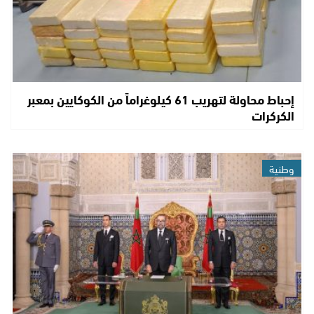
إحباط محاولة لتهريب 61 كيلوغراماً من الكوكايين بمعبر
الكركرات
وطنية