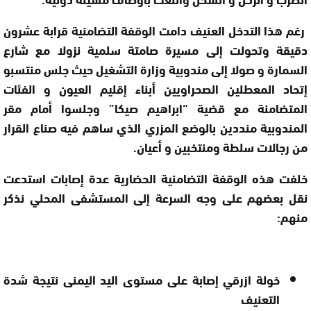
رغم هذا التدخل العنيف دامت الوقفة التضامنية قرابة عشرون
دقيقة وتحولت إلى مسيرة صامتة سلمية نزولا مع شارع
السمارة و صولا إلى مندوبية وزارة التشغيل حيث جلس منتسبو
إتحاد المعطلين الصحراويين أبناء إقليم العيون و الفئات
المتضامنة مع قضية “ابراهيم صيكا” وجلسوا أمام مقر
المندوبية منددين بالوضع المزري الذي ساهم فيه صناع القرار
من رجالات سلطة ومنتخبين و أعيان.
خلفت هذه الوقفة التضامنية الحضارية عدة إصابات استدعت
نقل بعضهم على وجه السرعة إلى المستشفى المحلي نذكر
منهم:
خولة ازرقي إصابة على مستوى اليد اليمنى نتيجة شدة
التعنيف