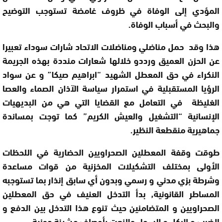
المؤدي إلى الوفاة في ظروف غامضة تستوجب التوضيح
والبحث في أسباب الوفاة.
هذا وقد حمل مناضلي ومناضلات الاتحاد شارات سوداء تعبيرا
عن الحزن العميق ورددو خلالها شعارات منددة بهذه الجريمة
النكراء في حق المعطل الشهيد “ابراهيم صيكا” و عن سواد
الرؤيا المستقبلية في استمرار سياسة الآذان الصماء والعصا
الغليظة في التعامل مع القضايا التي هي من البديهيات
الإنسانية “التشغيل والعيش الكريم” كما توجت بمساندة
جماهيرية منقطعة النظير.
طوقت وقفة المعطلين الصحراويين الحضارية في اللحظات
الأولى بمختلف التشكيلات المخزنية من قوات مساعدة
وشرطة بزي مدني و رسمي وبدون أي سابق إنذار بما تستوجبه
المساطر القانونية, بدأ التدخل العنيف في حق المعطلين
الصحراويين و المتضامنين حيث تنوع هذا التدخل بين الدفع و
الضرب و الركل و السحل والنعت بأوصاف مشينة دونية.