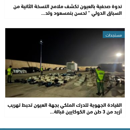
ندوة صحفية بالعيون تكشف ملامح النسخة الثانية من
السباق الدولي ” لحسن بنمسعود ولد…
مستجدات
القيادة الجهوية للدرك الملكي بجهة العيون تحبط تهريب
أزيد من 3 طن من الكوكايين قبالة…