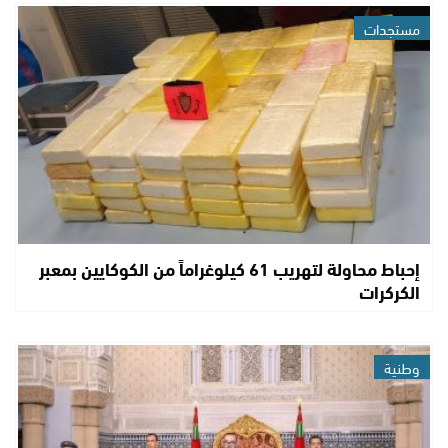
مستجدات
إحباط محاولة لتهريب 61 كيلوغراماً من الكوكايين بمعبر
الكركرات
وطنية