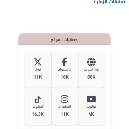
تعليقات الزوار
إحصائيات الموقع
زوار الموقع
فايسبوك
تويتر
11K
18K
80K
يوتوب
انستغرام
تيكتوك
16,3K
11K
4K