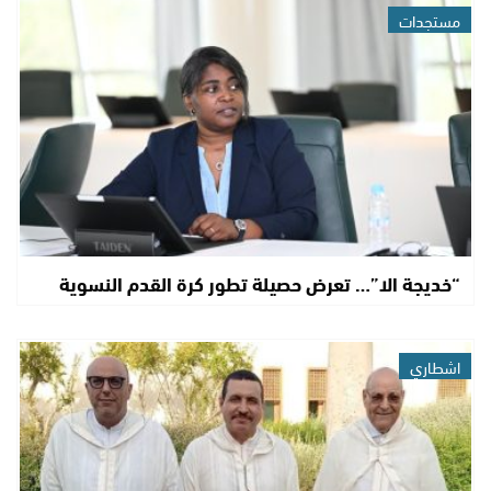
مستجدات
“خديجة الا”… تعرض حصيلة تطور كرة القدم النسوية
اشطاري