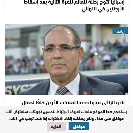
إسبانيا تتوج بطلة للعالم للمرة الثانية بعد إسقاط
الأرجنتين في النهائي
رياضة
بادو الزاكي مدربًا جديدًا لمنتخب الأردن خلفًا لجمال
سلامي
يستخدم هذا الموقع ملفات تعريف الارتباط لتحسين تجربتك. سنفترض أنك
موافق على هذا ، ولكن يمكنك إلغاء الاشتراك إذا كنت ترغب في ذلك.
موافق
المزيد
رياضة