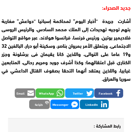
جديد الصحراء:
أشارت جريدة
“أخبار اليوم” لمحاكمة إسبانيا “دواعش” مغاربة
بتهم توجيه تهديدات إلى الملك محمد السادس، والرئيس الروسي
فلاديمير بوتين، ورئيس فرنسا، فرانسوا هولاند، عبر مواقع التواصل
الاجتماعي. ويتعلق الأمر بمروان بناصر، وسكينة أبو درار، البالغين 32
و19 عاما على التوالي، واللذين كانا يقيمان في برشلونة وجزر
الكناري قبل اعتقالهما؛ وكذا أشرف جويد ومريم رحالي، المتابعين
غيابيا، واللذين يعتقد أنهما التحقا بصفوف القتال الداعشي في
سوريا والعراق.
Email
WhatsApp
Twitter
Facebook
LinkedIn
Messenger
طباعة
رابط المشاركة :