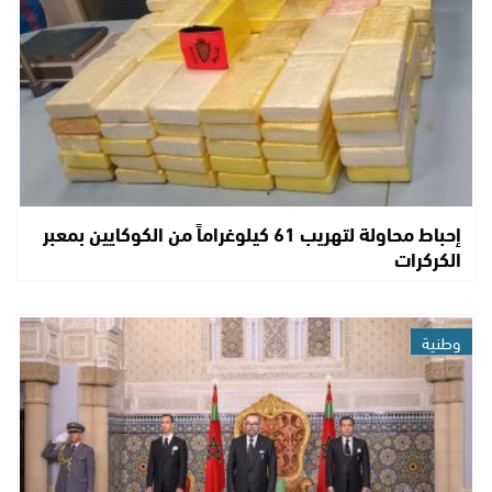
إحباط محاولة لتهريب 61 كيلوغراماً من الكوكايين بمعبر
الكركرات
وطنية