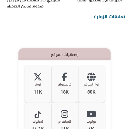
قيدوم فنانين الصحراء
تعليقات الزوار
إحصائيات الموقع
زوار الموقع
فايسبوك
تويتر
11K
18K
80K
يوتوب
انستغرام
تيكتوك
16,3K
11K
4K