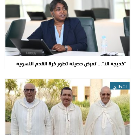
“خديجة الا”… تعرض حصيلة تطور كرة القدم النسوية
اشطاري