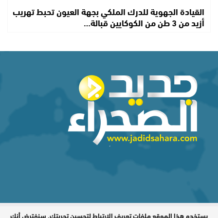
القيادة الجهوية للدرك الملكي بجهة العيون تحبط تهريب
أزيد من 3 طن من الكوكايين قبالة…
يستخدم هذا الموقع ملفات تعريف الارتباط لتحسين تجربتك. سنفترض أنك
المدير المسؤول : اشكيريد مصطفى /