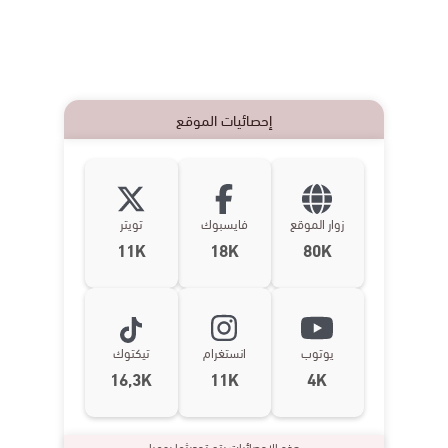
إحصائيات الموقع
زوار الموقع
فايسبوك
تويتر
11K
18K
80K
يوتوب
انستغرام
تيكتوك
16,3K
11K
4K
هذه الإحصائيات يتم تحديثها يوميا