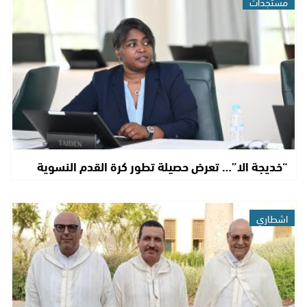
مستجدات
“خديجة الا”… تعرض حصيلة تطور كرة القدم النسوية
اشطاري