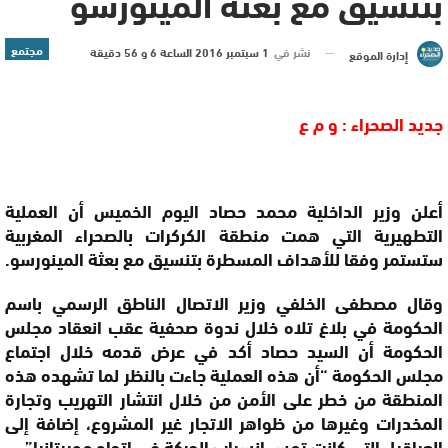
بتنسيق مع بعثة المينورسو
مجتمع
نشر في
1 سبتمبر 2016 الساعة 6 و 56 دقيقة
إدارة الموقع
جديد الصحراء : و م ع
أعلن وزير الداخلية محمد حصاد اليوم الخميس أن العملية
التطهيرية التي همت منطقة الكركرات بالصحراء المغربية
ستستمر وفقا للأهداف المسطرة بتنسيق مع بعثة المينورسو.
وقال مصطفى الخلفي وزير الاتصال الناطق الرسمي باسم
الحكومة في بلاغ تلاه خلال ندوة صحفية عقب انعقاد مجلس
الحكومة أن السيد حصاد أكد في عرض قدمه خلال اجتماع
مجلس الحكومة “أن هذه العملية جاءت بالنظر لما تشهده هذه
المنطقة من خطر على الأمن من خلال انتشار التهريب وتجارة
المخدرات وغيرها من ظواهر الاتجار غير المشروع، إضافة إلى
العراقيل التي كانت تمس انسياب الحركة في اتجاه موريتانيا”.