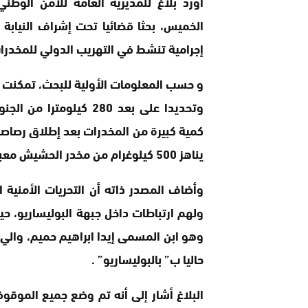
أورد بلاغ للمديرية العامة للأمن الوطن
الخميس، بحثا قضائيا تحت إشراف النيابة
إجرامية تنشط في التهريب الدولي للمخدرا
و حسب المعلومات الأولية للبحث، تمكنت عن
وتحديدا على بعد 280 ك
كمية كبيرة من المخدرات بعد إطلاق رصاصا
يناهز 500 كيلوغرام من مخدر الحشيش معبأة في 20 حقيبة.
وأضاف المصدر ذاته أن التحريات الأمنية
ولهم ارتباطات داخل جبهة البوليساريو، ح
وهو ابن المسمى إيدا ابراهيم حميم، والي
حاليا ب” بالبوليساريو” .
البلاغ أشار إلى أنه تم وضع جميع الموقو