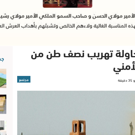
حاولة تهريب نصف طن من
جد
أمني‎
مجتمع