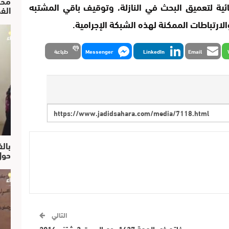
محم
ئية لتعميق البحث في النازلة، وتوقيف باقي المشتبه
الف
لارتباطات الممكنة لهذه الشبكة الإجرامية.
Email
LinkedIn
Messenger
طباعة
بالف
حول
التالي
فاتح ذي الحجة 1437 يوم السبت 3 شتنبر 2016