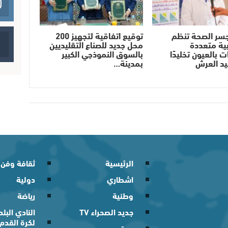
سر الصحة تنظم
توقيع اتفاقية لتجهيز 200
ية متعددة
محل جديد للصناع التقليديين
 بالعيون تخليدًا
بالسوق النموذجي الكبير
يد العرش
بمدينة…
الرئيسية
ثقافة وفن
اشطاري
دولية
وطنية
رياضة
جديد الصحراء TV
النادي الب
لكرة القدم
مجتمع