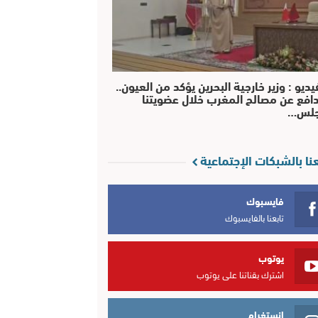
يديو : وزير خارجية البحرين يؤكد من العيون..
افع عن مصالح المغرب خلال عضويتنا
جلس…
عنا بالشبكات الإجتماعية
فايسبوك
تابعنا بالفايسبوك
يوتوب
اشترك بقناتنا على يوتوب
انستغرام