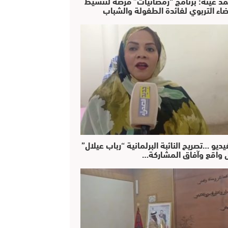
د عينة: برنامج “رمضانيات” فرصة لتنشيط
ضاء التربوي لفائدة الطفولة والشباب
يديو …تصريح النائبة البرلمانية “رباب عيلال”
 واقع وآفاق المشاركة…