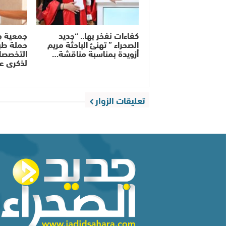
كفاءات نفخر بها.. “جديد
جمعية ج
الصحراء ” تهنئ الباحثة مريم
حملة طب
أزويدة بمناسبة مناقشة…
التخصصات
لذكرى ع
تعليقات الزوار