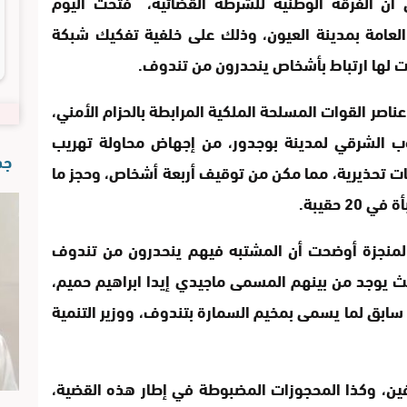
ي أن الفرقة الوطنية للشرطة القضائية، فتحت اليوم
 العامة بمدينة العيون، وذلك على خلفية تفكيك شبكة
ت لها ارتباط بأشخاص ينحدرون من تندوف.
اصر القوات المسلحة الملكية المرابطة بالحزام الأمني،
يلومترا من الجنوب الشرقي لمدينة بوجدور، من إجهاض محاولة تهريب
جدي
ت تحذيرية، مما مكن من توقيف أربعة أشخاص، وحجز ما
 المنجزة أوضحت أن المشتبه فيهم ينحدرون من تندوف
يث يوجد من بينهم المسمى ماجيدي إيدا ابراهيم حميم،
 سابق لما يسمى بمخيم السمارة بتندوف، ووزير التنمية
فين، وكذا المحجوزات المضبوطة في إطار هذه القضية،