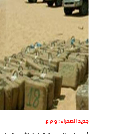
جديد الصحراء : و م ع