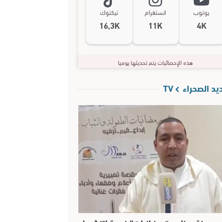
يوتوب
انستغرام
تيكتوك
16,3K
11K
4K
هذه الإحصائيات يتم تحديثها يوميا
د الصحراء TV