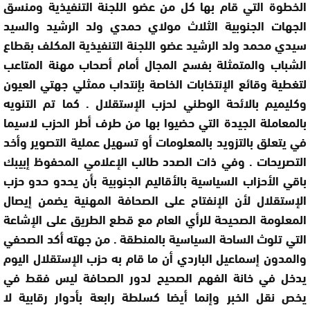
الخطوة التي قام بها كل من عضو اللجنة التنفيذية ومنسق
الجهات الجنوبية الثلاث مولاي حمدي ولد الرشيد والسيد
سيدي محمد ولد الرشيد عضو اللجنة التنفيذية المكلف بقطاع
الشباب والمتمثلة بفسح المجال أمام أصحاب مهنة المتاعب
لتغطية وقائع الإنتخابات الخاصة بإنتداب ممثلي جهتي العيون
وكليميم بالائحة الوطني لحزب الإستقلال . كما تم التنويه
بالمعاملة الجيدة التي حضيوا بها من طرف أطر الحزب لاسيما
في يتعلق بالتزويد بالمعلومات أو تسهيل عملية التصوير وأخد
التصريحات . وفي ذات الصدد طالب الإعلامي المحفوظ إبيبك
باقي الأحزاب السياسية بالأقاليم الجنوبية بأن يحدو حدو حزب
الإستقلال لأن الإنفتاح على الصحافة المهنية يضمن إيصال
المعلومة الصحيحة للرأي العام مع قطع الطريق على الإشاعة
التي تلوث الساحة السياسية بالمنطقة . من جهته أكد الصحفي
والمدون إسماعيل الباردي أن ما قام به حزب الإستقلال اليوم
يدخل في خانة الفهم الصحيح لدور الصحافة ليس فقط في
يخص نقل الخبر وإنما أيضا كسلطة رابعة بأدوار رقابية لا