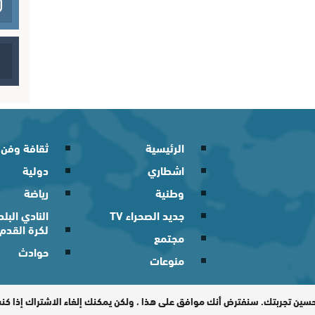
الرئيسية
ثقافة وفن
اشطاري
دولية
وطنية
رياضة
جديد الصحراء TV
النادي الب
لكرة القدم
مجتمع
حوادث
منوعات
 2026
حسين تجربتك. سنفترض أنك موافق على هذا ، ولكن يمكنك إلغاء الاشتراك إذا ك