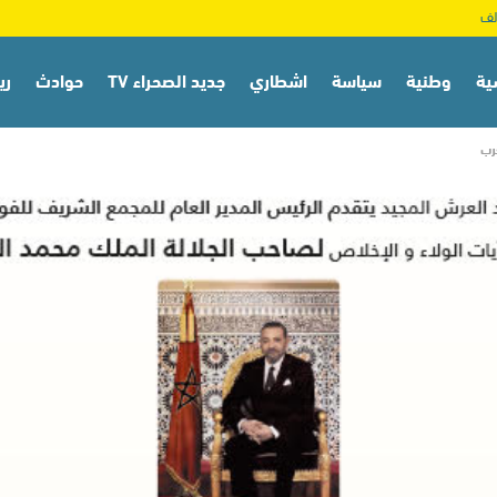
ية
وطنية
سياسة
اشطاري
جديد الصحراء TV
حوادث
ري
رب