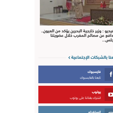
يديو : وزير خارجية البحرين يؤكد من العيون..
افع عن مصالح المغرب خلال عضويتنا
جلس…
عنا بالشبكات الإجتماعية
فايسبوك
تابعنا بالفايسبوك
يوتوب
اشترك بقناتنا على يوتوب
انستغرام