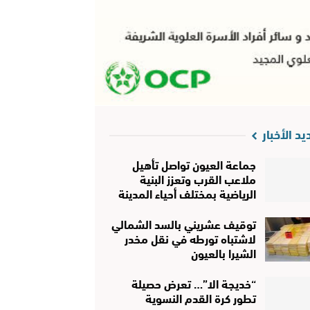
يد الأخبار
جماعة العيون تواصل تأهيل
ملاعب القرب وتعزز البنية
الرياضية بمختلف أحياء المدينة
توقيف عشريني بالسد الشمالي
لاشتباه تورطه في نقل مخدر
الشيرا بالعيون
“خديجة الا”… تعرض حصيلة
تطور كرة القدم النسوية