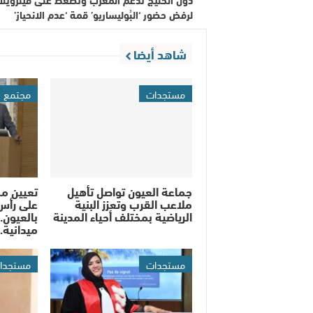
لرفض حضور ‘البُوليساريو’ قمة ‘عدم الانحياز’
شاهد أيضا
مستجدات
مجتمع
جماعة العيون تواصل تأهيل
تعيين م
ملاعب القرب وتعزز البنية
على رأس
الرياضية بمختلف أحياء المدينة
بالعيون..
ميدانية
مستجدات
مستجدا