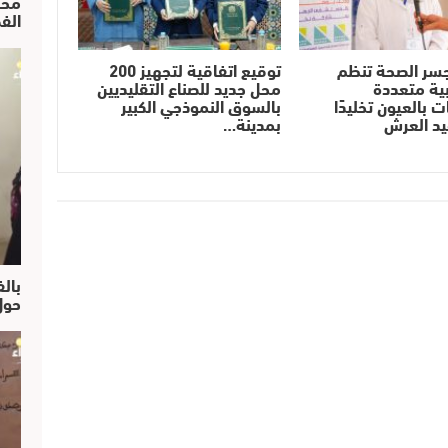
محم
الف
سر الصحة تنظم
توقيع اتفاقية لتجهيز 200
ية متعددة
محل جديد للصناع التقليديين
 بالعيون تخليدًا
بالسوق النموذجي الكبير
يد العرش
بمدينة…
بالف
حول