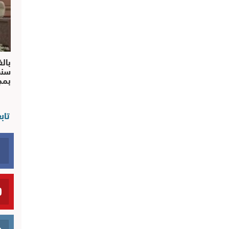
بالف
سند
بم
تاب