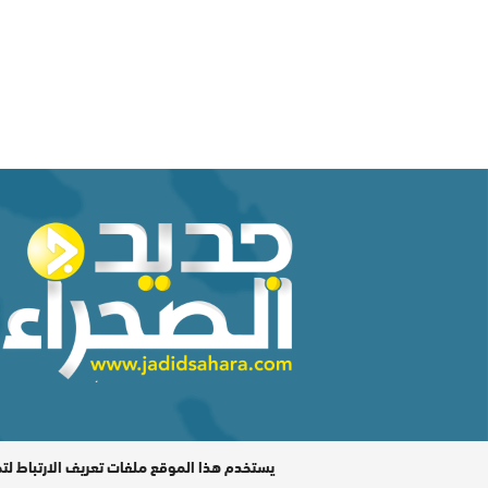
المدير المسؤول : اشكيريد مصطفى / جميع الحقوق محفوظة ©
يستخدم هذا الموقع ملفات تعريف الارتباط لت