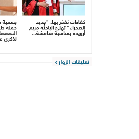
كفاءات نفخر بها.. “جديد
جمعية ج
الصحراء ” تهنئ الباحثة مريم
حملة طب
أزويدة بمناسبة مناقشة…
التخصصات
لذكرى ع
تعليقات الزوار