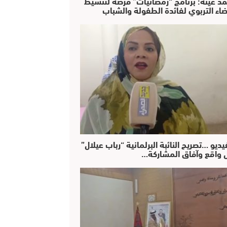
د عينة: برنامج “رمضانيات” فرصة لتنشيط
ضاء التربوي لفائدة الطفولة والشباب
يديو …تصريح النائبة البرلمانية “رباب عيلال”
 واقع وآفاق المشاركة…