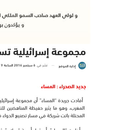
مجموعة إسرائيلية تس
نشر في
6 سبتمبر 2016 الساعة 9 و 55 دقيقة
إدارة الموقع
جديد الصحراء : المساء
أفادت جريدة “المساء” أن مجموعة إسرائي
المغرب، وهو ما يثير حفيظة المناهضين للت
المحتلة باتت شريكة في مسار تصنيع الدواء ف
وأفادت “المساء” بأن شراء أدوية “ميلان” يث