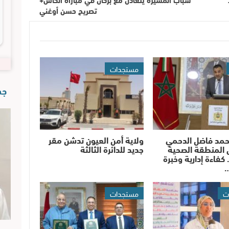
تصريح حسن أوغني
مستجدات
جدي
حمد فاضل الدحمي
ولاية أمن العيون تدشن مقر
 المنطقة الصحية
جديد للدائرة الثالثة
 كفاءة إدارية وخبرة
…
ت
مستجدات