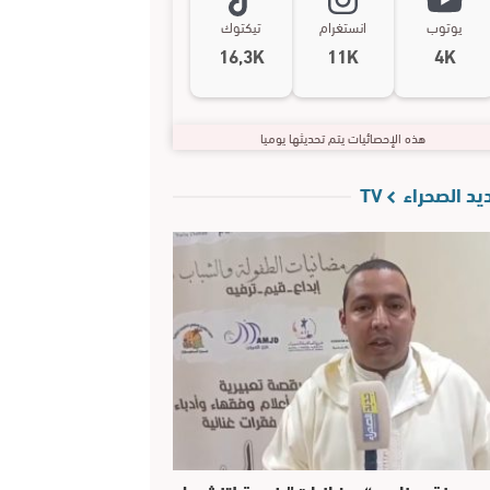
يوتوب
انستغرام
تيكتوك
16,3K
11K
4K
هذه الإحصائيات يتم تحديثها يوميا
د الصحراء TV