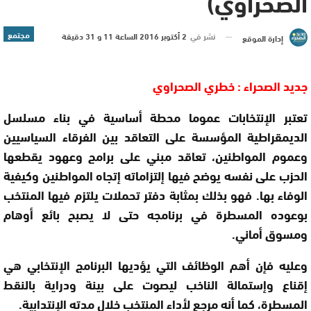
الصحراوي)
مجتمع
نشر في
2 أكتوبر 2016 الساعة 11 و 31 دقيقة
إدارة الموقع
جديد الصحراء : خطري الصحراوي
تعتبر الإنتخابات عموما محطة أساسية في بناء مسلسل
الديمقراطية المؤسسة على التعاقد بين الفرقاء السياسيين
وعموم المواطنين، تعاقد مبني على برامج وعهود يقطعها
الحزب على نفسه يوضح فيها إلتزاماته إتجاه المواطنين وكيفية
الوفاء بها. فهو بذلك بمثابة دفتر تحملات يلتزم فيها المنتخب
بوعوده المسطرة في برنامجه حتى لا يصبح بائع أوهام
ومسوق أماني.
وعليه فإن أهم الوظائف التي يؤديها البرنامج الإنتخابي هي
إقناع وإستمالة الناخب ليصوت على بينة ودراية بالنقط
المسطرة، كما أنه مرجع لأداء المنتخب خلال مدته الإنتدابية.