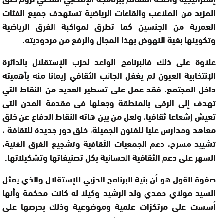
المزيد من الملاعب والقاعات الرياضية تستهدف جميع الفئات
العمرية من الجنسين كما تطرق لمواكبة الفرق الرياضية
وتكوينها بغية النهوض بهذا المجال والرفع من مردوديته.
علاوة على ذلك فالبرنامج الواعد لحزب الإستقلال بالدائرة
الإنتخابية العيون لم يغفل الجانب الثقافي إيمانا منه بأهميته
داخل المجتمع، فقد عمل على تسطير العديد من النقاط التي
تهدف إلى الرقي بالمنطقة وجعلها في مقدمة المدن التي
تعيش إشعاعا ثقافيا، ولعل من بين هاته النقاط الدفاع عن خلق
معاهد ومدارس عليا للفنون الجميلة، خلق دور جديدة للثقافة ،
تشييد مسرح، دعم الجمعيات الثقافية وتشجيع الفرق الفنية،
السهر على دعم الثقافية الحسانية بكل تصنيفاتها وتشكيلاتها.
صفوة القول هو أن بنية البرنامج الحزبي للإستقلال والذي يمثل
السيد مولاي حمدي ولد الرشيد وكيلا له كانت محكمة وأنها
أسست على مرتكزات علمية وموضوعية وذلك بحرصها على