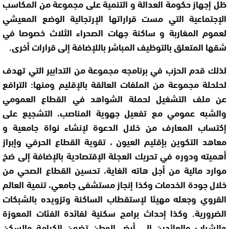
ظل إجهاز حكومة العدالة و التنمية على مجموعة من المكاسب
الإجتماعية التي مست قراراتها الإرتجالية الوضع المعيشي
لعموم المغاربة و ساكنة جهات الصحراء الثلاث خصوصا في
شقها المتعلق بالتوظيف المباشر باللإضافة إلى قرارات أخرى.
لذلك قدم الحزب في برنامجه مجموعة من التدابير التي تهدف
لحلحلة مجموعة من الملفات العالقة بالإقليم ومنها: الترافع
عن ملف التشغيل لحملة الشواهد في القطاع العمومي
والشبه عمومي مع تفعيل جهوية المناصب، التشجيع على
إكتساب المعارف من خلال الدعوة لإنشاء نواة جامعية و
معاهد التكوين بإقليم العيون ، تقوية القطاع الحرفي وإبراز
أهميته ودوره في تحريك العجلة الإقتصادية بالإضافة إلى ضخ
موارد مالية من أجل هاته الغاية، تحسين القطاع الصحي من
خلال جودة الخدمات وكذا إنجاز مستشفى جامعي، تنمية العالم
القروي وجعله مهيئا لإستقطاب الساكنة وتزويده بالشبكات
الضرورية. وكذا إحداث برامج سكنية لفائدة الفئات المعوزة
والشباب والعائدين إلى أرض الوطن تضمن الكرامة والسكن