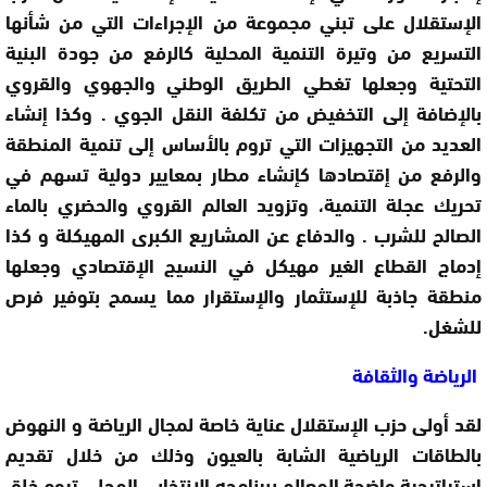
الإستقلال على تبني مجموعة من الإجراءات التي من شأنها
التسريع من وتيرة التنمية المحلية كالرفع من جودة البنية
التحتية وجعلها تغطي الطريق الوطني والجهوي والقروي
بالإضافة إلى التخفيض من تكلفة النقل الجوي . وكذا إنشاء
العديد من التجهيزات التي تروم بالأساس إلى تنمية المنطقة
والرفع من إقتصادها كإنشاء مطار بمعايير دولية تسهم في
تحريك عجلة التنمية، وتزويد العالم القروي والحضري بالماء
الصالح للشرب . والدفاع عن المشاريع الكبرى المهيكلة و كذا
إدماج القطاع الغير مهيكل في النسيج الإقتصادي وجعلها
منطقة جاذبة للإستثمار والإستقرار مما يسمح بتوفير فرص
للشغل.
الرياضة والثقافة
لقد أولى حزب الإستقلال عناية خاصة لمجال الرياضة و النهوض
بالطاقات الرياضية الشابة بالعيون وذلك من خلال تقديم
إستراتيجية واضحة المعالم ببرنامجه الإنتخابي المحلي تروم خلق