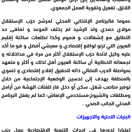
اللائق، تفعيل وتقوية العمل الجمعوي.
عموما فالبرنامج الإنتخابي المحلي لمرشح حزب الإستقلال
مولاي حمدي ولد الرشيد لم يخلف الموعد و تماهى حد
التطابق مع إنشغالات و هموم وكذا تطلعات ساكنة إقليم
العيون التي ترنو لواقع إقتصادي و معيشي أفضل و هو ما أكد
عليه وكيل لائحة حزب الإستقلال أكثر من مرة في مداخلاته و
تجمعاته الخطابية أن ساكنة العيون أهل لذلك و أكثر و متعهد
بمواصلة الدرب النضالي ذاته لتحقيق إقلاع إقتصادي و تنموي
بالمنطقة يهدف إلى تحسين الوضعية الإجتماعية من خلال
توفير مناصب شغل، سكن أو دخل قار للفئات الهشة من أرامل
ومطلقات والشيوخ؛مستخدمي الإنعاش؛ كما لم يغفل البرنامج
المحلي الجانب الصحي .
البنيات التحتية والتجهيزات
إعتبارا لدورها في إحداث التنمية الإقتصادية عمل حزب