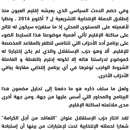
وفي خضم الحدث السياسي الذي يعيشه إقليم العيون منذ
إنطلاق الحملة الإنتخابية التشريعية ل 7 أكتوبر 2016 ، ونظرا
لأهميته على المستوى المحلي إذ ما ستفرزه سيكون له نتائج
على ساكنة الإقليم تأتي أهمية موضوعنا هذا لتسليط الضوء
على برنامج أحد الأحزاب التي تتنافس للظفر بالمقاعد المخصصة
للإقليم. ألا وهو حزب الإستقلال والذي لم يكن إختيارنا له
كموضوع لدراستنا هاته إلا لكونه إحترم بالنقطة و الفاصلة
الشروط الواجب توفرها في أي برنامج إنتخابي مقارنة بباقي
الأحزاب الأخرى.
ولعل ما سلف ذكره هو ما دفعنا إلى تحليل مضمون هذا
البرنامج والمحاور التي أسس عليها من جهة، ومن جهة أخرى
مدى ملائمته لساكنة الإقليم.
لقد اختار حزب الإستقلال عنوان “التعاقد من أجل الكرامة”
شعارا لحملته الإنتخابية تحت لإعتبارات من بينها أن إستباحة