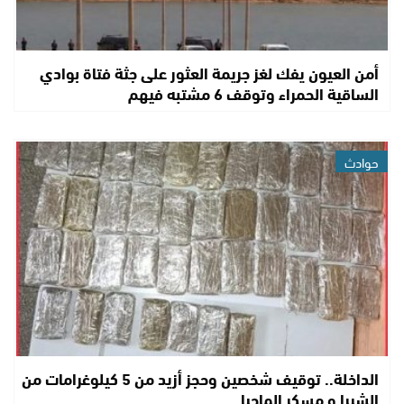
أمن العيون يفك لغز جريمة العثور على جثة فتاة بوادي
الساقية الحمراء وتوقف 6 مشتبه فيهم
حوادث
الداخلة.. توقيف شخصين وحجز أزيد من 5 كيلوغرامات من
الشيرا و مسكر الماحيا