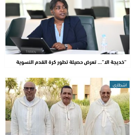
“خديجة الا”… تعرض حصيلة تطور كرة القدم النسوية
اشطاري