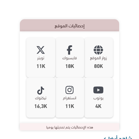
إحصائيات الموقع
زوار الموقع
فايسبوك
تويتر
11K
18K
80K
يوتوب
انستغرام
تيكتوك
16,3K
11K
4K
هذه الإحصائيات يتم تحديثها يوميا
شاهد أيضا