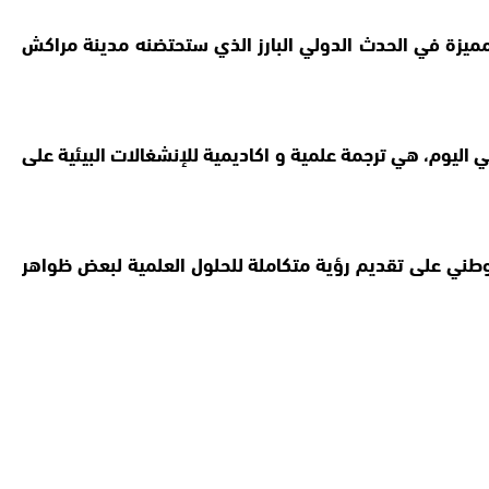
ميزة في الحدث الدولي البارز الذي ستحتضنه مدينة مراكش
ي اليوم، هي ترجمة علمية و اكاديمية للإنشغالات البيئية على
ثمرة عمل وجهد متواصل إمتد على مدى ستة أشهر، حيث إنكب أكثر من 250 خبير دولي و وطني على تقديم رؤية متكاملة للحلول العلمية لبعض ظواهر