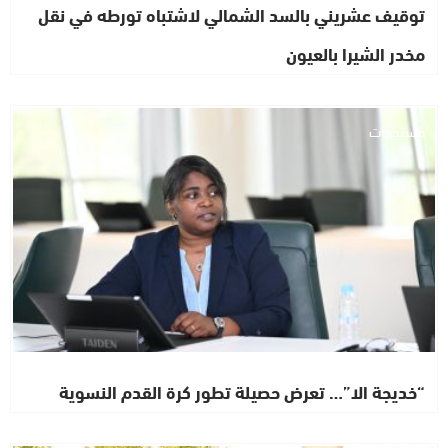
توقيف عشريني بالسد الشمالي لاشتباه تورطه في نقل
مخدر الشيرا بالعيون
مستجدات
“خديجة الا”… تعرض حصيلة تطور كرة القدم النسوية