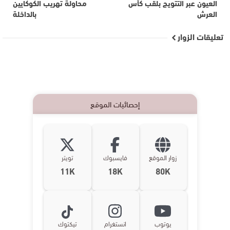
العيون عبر التتويج بلقب كأس
محاولة تهريب الكوكايين
العرش
بالداخلة
تعليقات الزوار
إحصائيات الموقع
زوار الموقع
فايسبوك
تويتر
11K
18K
80K
يوتوب
انستغرام
تيكتوك