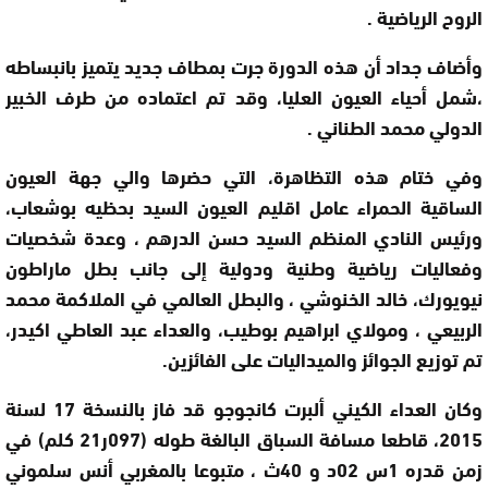
الروح الرياضية .
وأضاف جداد أن هذه الدورة جرت بمطاف جديد يتميز بانبساطه
،شمل أحياء العيون العليا، وقد تم اعتماده من طرف الخبير
الدولي محمد الطناني .
وفي ختام هذه التظاهرة، التي حضرها والي جهة العيون
الساقية الحمراء عامل اقليم العيون السيد بحظيه بوشعاب،
ورئيس النادي المنظم السيد حسن الدرهم ، وعدة شخصيات
وفعاليات رياضية وطنية ودولية إلى جانب بطل ماراطون
نيويورك، خالد الخنوشي ، والبطل العالمي في الملاكمة محمد
الربيعي ، ومولاي ابراهيم بوطيب، والعداء عبد العاطي اكيدر،
تم توزيع الجوائز والميداليات على الفائزين.
وكان العداء الكيني ألبرت كانجوجو قد فاز بالنسخة 17 لسنة
2015، قاطعا مسافة السباق البالغة طوله (097ر21 كلم) في
زمن قدره 1س 02د و 40ث ، متبوعا بالمغربي أنس سلموني