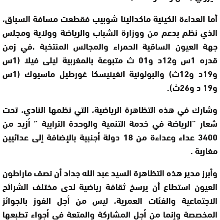
أما العداءة الكينية ماكدالينا شوبيب فقطعت مسافة السباق،
الذي نظم بدعم من ووزارة الشباب والرياضة وولاية ومجلس
جهة العيون الساقية الحمراء والمجالس المنتخبة ،في زمن
قدره 1س و12د و01 ث متبوعة بالمغربية ليلى فيلا (1س
و19د و12ث) والبولونية انغينيسكا غورطيل ماسيوك (1س
و19 د و26ث).
وشارك في هذه التظاهرة الرياضية، التي نظمها النادي، تحت
شعار “الرياضة في خدمة التنمية والوحدة الترابية ” أزيد من
3400 عداء وعداءة من 18 دولة أجنبية بالإضافة إلى عدائيين
مغاربة .
وأبرز مدير هذه التظاهرة السيد عبد الله جداد أن نصف ماراطون
العيون استطاع أن يرسخ ثقافة رياضية لدى مختلف الشرائح
الاجتماعية والفئات العمرية، ليس من أجل الفوز بالجوائز
المخصصة وإنما من أجل المشاركة والمتعة في أجواء تطبعها