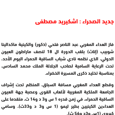
جديد الصحراء : اشكيريد مصطفى
فاز العداء المغربي عبد الناصر فتحي (ذكور) والكينية ماكدالينا
شوبيب (إناث) بلقب الدورة ال 18 لنصف ماراطون العيون
الدولي، الذي نظمه نادي شباب الساقية الحمراء اليوم الأحد،
تحت الرعاية السامية لصاحب الجلالة الملك محمد السادس،
بمناسبة تخليد ذكرى المسيرة الخضراء.
وقطع العداء المغربي مسافة السباق، المنظم تحت إشراف
الجامعة الملكية المغربية لألعاب القوى وعصبة جهة العيون
الساقية الحمراء، في زمن قدره 1 س و3 د و14 ث، متقدما على
العداءين الكينيين بطير ليمو (1 س و3 د و33ث)، وسامي
كيروي (1س و3د و56 ث).