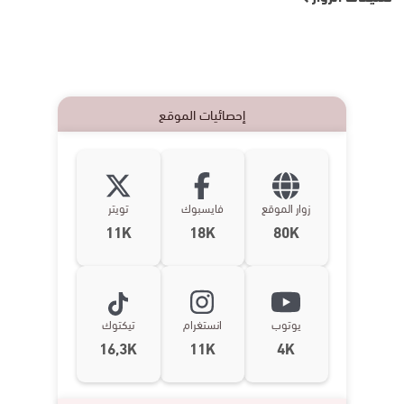
إحصائيات الموقع
زوار الموقع
فايسبوك
تويتر
11K
18K
80K
يوتوب
انستغرام
تيكتوك
16,3K
11K
4K