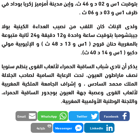
بتوقيت 1س و 02 د و 46 ث، وإبن مدينة أمزميز زكريا بوداد في
ظرف 1س و 03 د و 06 ث .
ولدى الإناث كان اللقب من نصيب العداءة الكينية بولا
جيبتشومبا بتوقيت ساعة واحدة و12 دقيقة و24 ثانية متبوعة
بالمغربية حنان قروج ( 1س و 13 د 48 ث ) و الإثيوبية مولي
دكبو ( 1س و 14 د 40 ث).
يذكر أن نادي شباب الساقية الحمراء لألعاب القوى ينظم سنويا
نصف ماراطون العيون، تحت الرعاية السامية لصاحب الجلالة
الملك محمد السادس ، و إشراف الجامعة الملكية المغربية
لألعاب القوى وعصبة جهة العيون بوجدور الساقية الحمراء،
واللجنة الوطنية الأولمبية المغربية.
Email
WhatsApp
Twitter
Facebook
LinkedIn
Messenger
طباعة