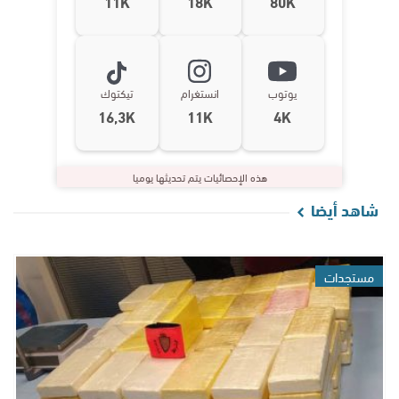
11K
18K
80K
يوتوب
انستغرام
تيكتوك
16,3K
11K
4K
هذه الإحصائيات يتم تحديثها يوميا
شاهد أيضا
مستجدات