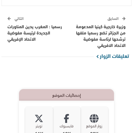
السابق
التالي
وزيرة خارجية كينيا المدعومة
رسميا : المغرب يدين المناورات
من الجزائر تضع رسميا ملفها
الجديدة لرئيسة مفوضية
ترشحها لرئاسة مفوضية
الاتحاد الإفريقي
الاتحاد الافريقي‎
تعليقات الزوار
إحصائيات الموقع
زوار الموقع
فايسبوك
تويتر