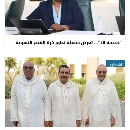
“خديجة الا”… تعرض حصيلة تطور كرة القدم النسوية
اشطاري