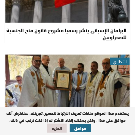
البرلمان الإسباني ينشر رسميا مشروع قانون منح الجنسية
للصحراويين
اشطاري
يستخدم هذا الموقع ملفات تعريف الارتباط لتحسين تجربتك. سنفترض أنك
موافق على هذا ، ولكن يمكنك إلغاء الاشتراك إذا كنت ترغب في ذلك.
موافق
المزيد
شيوخ تحديد الهوية يكرمون الحاج مولاي حمدي ولد