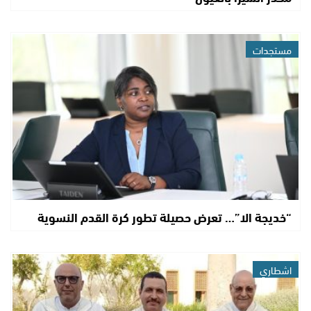
مستجدات
“خديجة الا”… تعرض حصيلة تطور كرة القدم النسوية
اشطاري