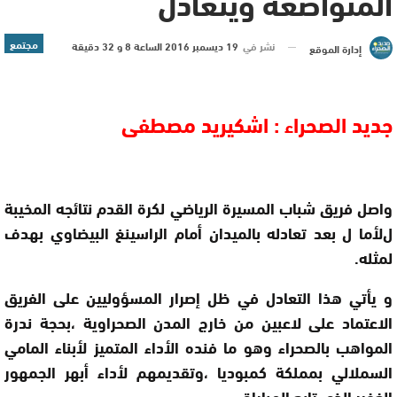
المتواضعة ويتعادل
مجتمع
نشر في
19 ديسمبر 2016 الساعة 8 و 32 دقيقة
إدارة الموقع
جديد الصحراء : اشكيريد مصطفى
واصل فريق شباب المسيرة الرياضي لكرة القدم نتائجه المخيبة
لﻷما ل بعد تعادله بالميدان أمام الراسينغ البيضاوي بهدف
لمثله.
و يأتي هذا التعادل في ظل إصرار المسؤوليين على الفريق
الاعتماد على لاعبين من خارج المدن الصحراوية ،بحجة ندرة
المواهب بالصحراء وهو ما فنده اﻷداء المتميز ﻷبناء المامي
السملالي بمملكة كمبوديا ،وتقديمهم ﻷداء أبهر الجمهور
الغفير الذي تابع المباراة