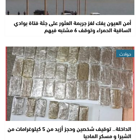
أمن العيون يفك لغز جريمة العثور على جثة فتاة بوادي
الساقية الحمراء وتوقف 6 مشتبه فيهم
حوادث
الداخلة.. توقيف شخصين وحجز أزيد من 5 كيلوغرامات من
الشيرا و مسكر الماحيا