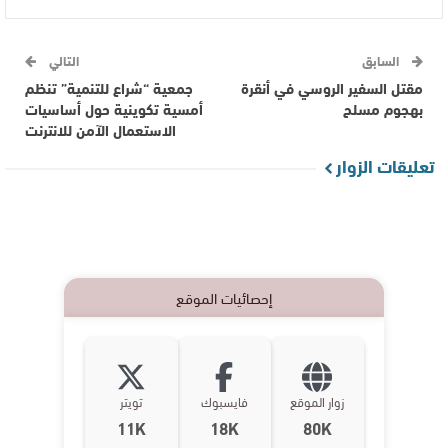
السابق
التالي
مقتل السفير الروسي في أنقرة
جمعية “شراع للتنمية” تنظم
بهجوم مسلح
أمسية تكوينية حول أساسيات
اﻻستعمال اﻵمن للانترنت
تعليقات الزوار
إحصائيات الموقع
زوار الموقع
فايسبوك
تويتر
11K
18K
80K