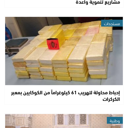
مشاريع تنموية واعدة
مستجدات
إحباط محاولة لتهريب 61 كيلوغراماً من الكوكايين بمعبر
الكركرات
وطنية