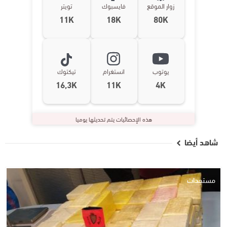
زوار الموقع
فايسبوك
تويتر
11K
18K
80K
يوتوب
انستغرام
تيكتوك
16,3K
11K
4K
هذه الإحصائيات يتم تحديثها يوميا
شاهد أيضا
مستجدات