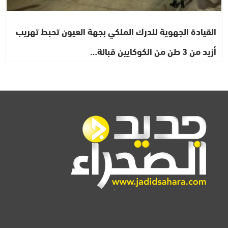
القيادة الجهوية للدرك الملكي بجهة العيون تحبط تهريب
أزيد من 3 طن من الكوكايين قبالة…