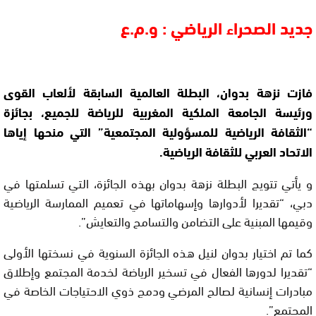
جديد الصحراء الرياضي : و.م.ع
فازت نزهة بدوان، البطلة العالمية السابقة لألعاب القوى
ورئيسة الجامعة الملكية المغربية للرياضة للجميع، بجائزة
“الثقافة الرياضية للمسؤولية المجتمعية” التي منحها إياها
الاتحاد العربي للثقافة الرياضية.
و يأتي تتويج البطلة نزهة بدوان بهذه الجائزة، التي تسلمتها في
دبي، “تقديرا لأدوارها وإسهاماتها في تعميم الممارسة الرياضية
وقيمها المبنية على التضامن والتسامح والتعايش”.
كما تم اختيار بدوان لنيل هذه الجائزة السنوية في نسختها الأولى
“تقديرا لدورها الفعال في تسخير الرياضة لخدمة المجتمع وإطلاق
مبادرات إنسانية لصالح المرضي ودمج ذوي الاحتياجات الخاصة في
المجتمع”.