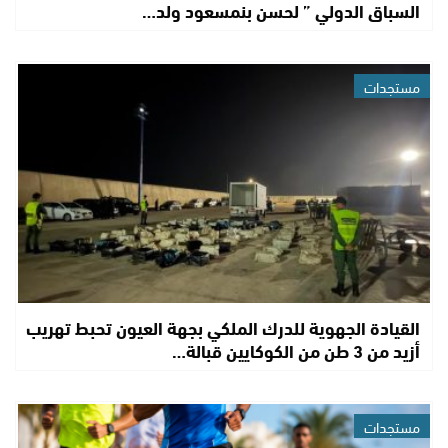
السباق الدولي ” لحسن بنمسعود ولد…
مستجدات
القيادة الجهوية للدرك الملكي بجهة العيون تحبط تهريب
أزيد من 3 طن من الكوكايين قبالة…
مستجدات