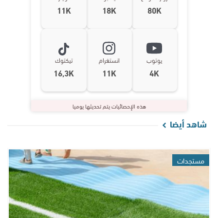
11K
18K
80K
يوتوب
انستغرام
تيكتوك
16,3K
11K
4K
هذه الإحصائيات يتم تحديثها يوميا
شاهد أيضا
مستجدات