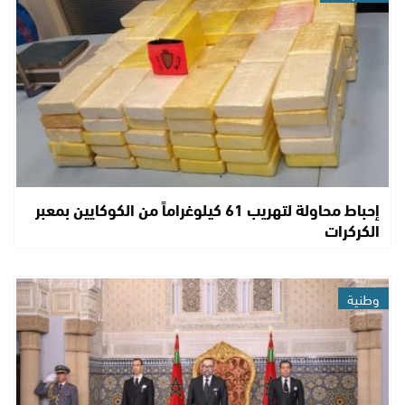
إحباط محاولة لتهريب 61 كيلوغراماً من الكوكايين بمعبر
الكركرات
وطنية