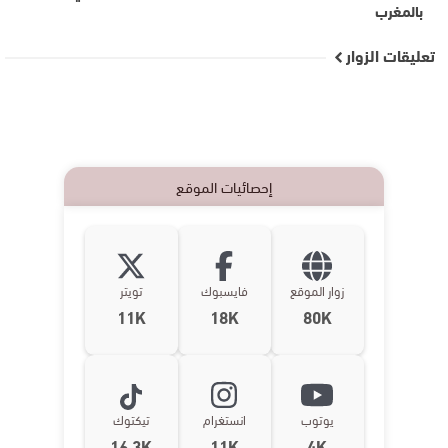
بالمغرب
تعليقات الزوار
إحصائيات الموقع
زوار الموقع
فايسبوك
تويتر
11K
18K
80K
يوتوب
انستغرام
تيكتوك
16,3K
11K
4K