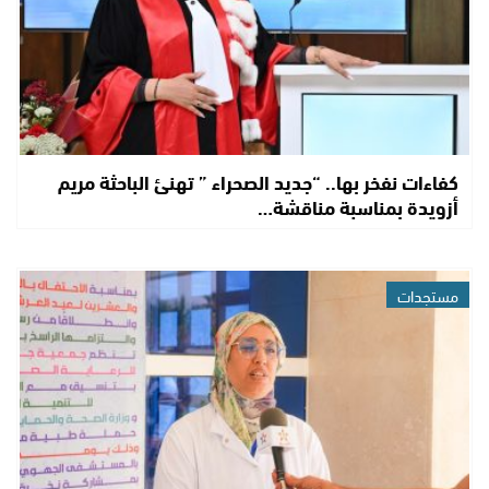
كفاءات نفخر بها.. “جديد الصحراء ” تهنئ الباحثة مريم
أزويدة بمناسبة مناقشة…
مستجدات