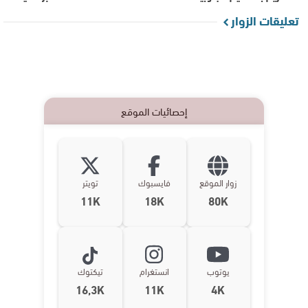
تعليقات الزوار
إحصائيات الموقع
زوار الموقع
فايسبوك
تويتر
11K
18K
80K
يوتوب
انستغرام
تيكتوك
16,3K
11K
4K