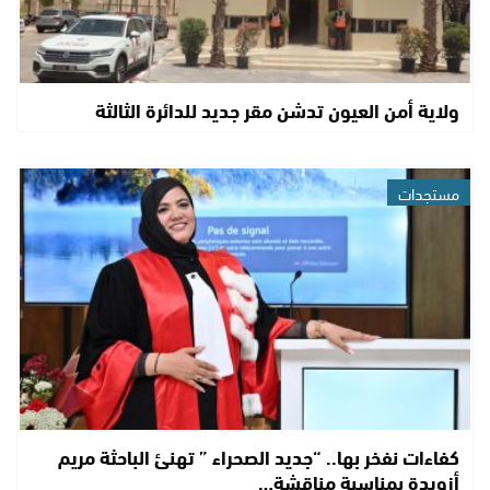
ولاية أمن العيون تدشن مقر جديد للدائرة الثالثة
مستجدات
كفاءات نفخر بها.. “جديد الصحراء ” تهنئ الباحثة مريم
أزويدة بمناسبة مناقشة…