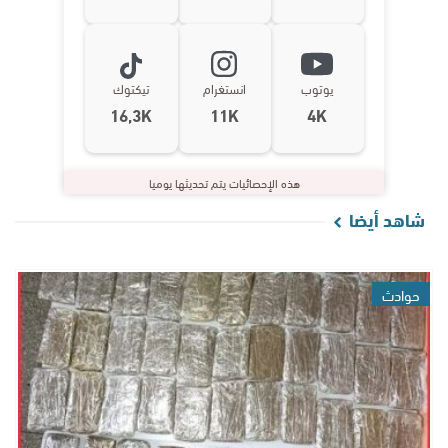
يوتوب
انستغرام
تيكتوك
16,3K
11K
4K
هذه الإحصائيات يتم تحديثها يوميا
شاهد أيضا
حوادث