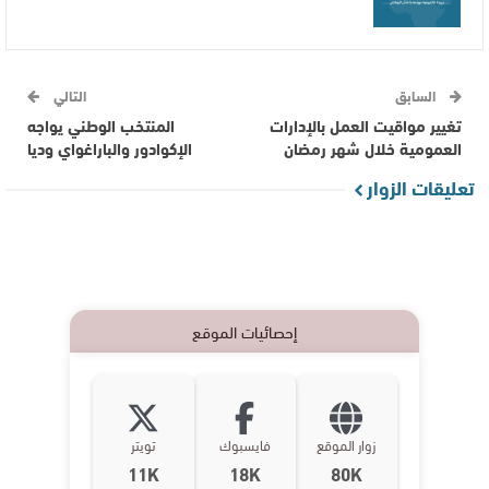
السابق
التالي
تغيير مواقيت العمل بالإدارات
المنتخب الوطني يواجه
العمومية خلال شهر رمضان
الإكوادور والباراغواي وديا
تعليقات الزوار
إحصائيات الموقع
زوار الموقع
فايسبوك
تويتر
11K
18K
80K