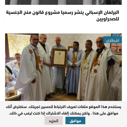
البرلمان الإسباني ينشر رسميا مشروع قانون منح الجنسية
للصحراويين
اشطاري
يستخدم هذا الموقع ملفات تعريف الارتباط لتحسين تجربتك. سنفترض أنك
شيوخ تحديد الهوية يكرمون الحاج مولاي حمدي ولد
موافق على هذا ، ولكن يمكنك إلغاء الاشتراك إذا كنت ترغب في ذلك.
الرشيد ويشيدون بجهوده في خدمة الساكنة…
موافق
المزيد