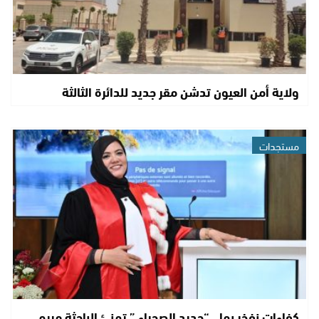
ولاية أمن العيون تدشن مقر جديد للدائرة الثالثة
مستجدات
كفاءات نفخر بها.. “جديد الصحراء ” تهنئ الباحثة مريم