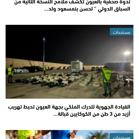
ندوة صحفية بالعيون تكشف ملامح النسخة الثانية من
السباق الدولي ” لحسن بنمسعود ولد…
مستجدات
القيادة الجهوية للدرك الملكي بجهة العيون تحبط تهريب
أزيد من 3 طن من الكوكايين قبالة…
مستجدات