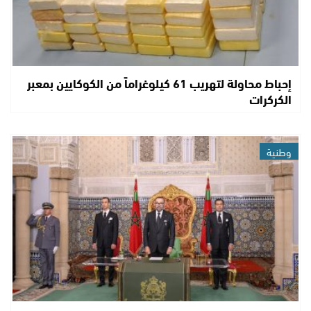
إحباط محاولة لتهريب 61 كيلوغراماً من الكوكايين بمعبر
الكركرات
وطنية