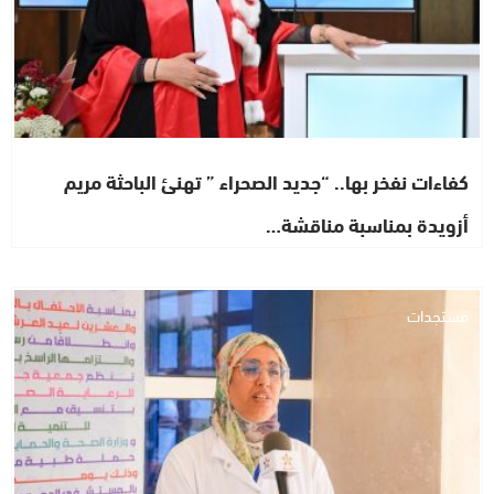
كفاءات نفخر بها.. “جديد الصحراء ” تهنئ الباحثة مريم
أزويدة بمناسبة مناقشة…
مستجدات