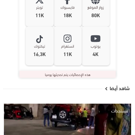
زوار الموقع
فايسبوك
تويتر
11K
18K
80K
يوتوب
انستغرام
تيكتوك
16,3K
11K
4K
هذه الإحصائيات يتم تحديثها يوميا
شاهد أيضا
مستجدات