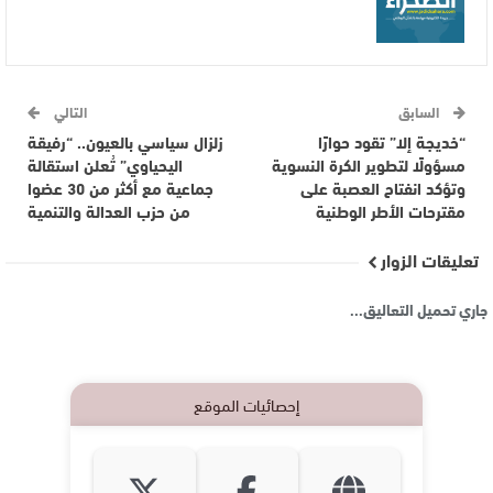
السابق
التالي
“خديجة إلا” تقود حوارًا
زلزال سياسي بالعيون.. “رفيقة
مسؤولًا لتطوير الكرة النسوية
اليحياوي” تُعلن استقالة
وتؤكد انفتاح العصبة على
جماعية مع أكثر من 30 عضوا
مقترحات الأطر الوطنية
من حزب العدالة والتنمية
تعليقات الزوار
جاري تحميل التعاليق...
إحصائيات الموقع