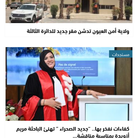
ولاية أمن العيون تدشن مقر جديد للدائرة الثالثة
مستجدات
كفاءات نفخر بها.. “جديد الصحراء ” تهنئ الباحثة مريم
أزويدة بمناسبة مناقشة…