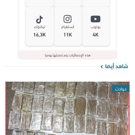
يوتوب
انستغرام
تيكتوك
16,3K
11K
4K
هذه الإحصائيات يتم تحديثها يوميا
شاهد أيضا
حوادث