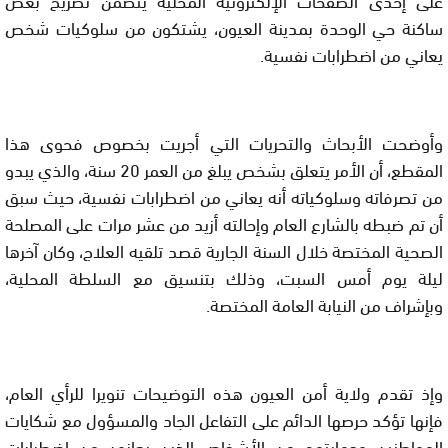
ساكنة حي الوحدة بمدينة العيون، يشتكون من سلوكيات شخص
يعاني من اضطرابات نفسية.
وأوضحت الأبحاث والتحريات التي أجريت بخصوص فحوى هذا
المقطع، أن الأمر يتعلق بشخص يبلغ من العمر 20 سنة، والذي يبدو
من تصرفاته وسلوكياته أنه يعاني من اضطرابات نفسية، حيث سبق
أن تم ضبطه بالشارع العام وإحالته أزيد من عشر مرات على المصلحة
الصحية المختصة خلال السنة الجارية قصد تلقيه العلاج، وكان آخرها
ليلة يوم أمس السبت، وذلك بتنسيق مع السلطة المحلية،
وبإشراف من النيابة العامة المختصة.
وإذ تقدم ولاية أمن العيون هذه التوضيحات تنويرا للرأي العام،
فإنها تؤكد حرصها الدائم على التفاعل الجاد والمسؤول مع شكايات
المواطنين وحمايتهم من الأشخاص الذين يعانون من اضطرابات