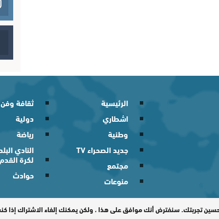
الرئيسية
ثقافة وفن
اشطاري
دولية
وطنية
رياضة
جديد الصحراء TV
النادي الب
لكرة القدم
مجتمع
حوادث
منوعات
 2026
حسين تجربتك. سنفترض أنك موافق على هذا ، ولكن يمكنك إلغاء الاشتراك إذا ك