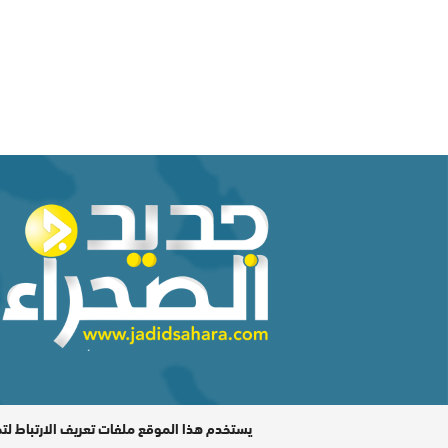
المدير المسؤول : اشكيريد مصطفى / جميع الحقوق محفوظة ©
يستخدم هذا الموقع ملفات تعريف الارتباط لت