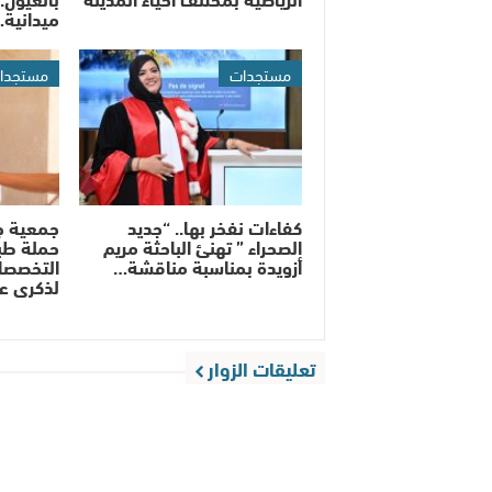
ميدانية
مستجدات
مستجدا
كفاءات نفخر بها.. “جديد
جمعية ج
الصحراء ” تهنئ الباحثة مريم
حملة طب
أزويدة بمناسبة مناقشة…
التخصصات
لذكرى ع
تعليقات الزوار