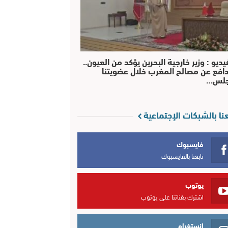
يديو : وزير خارجية البحرين يؤكد من العيون..
افع عن مصالح المغرب خلال عضويتنا
جلس…
عنا بالشبكات الإجتماعية
فايسبوك
تابعنا بالفايسبوك
يوتوب
اشترك بقناتنا على يوتوب
انستغرام