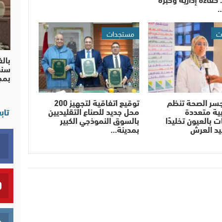
…
ت
مستجدات
بالف
سند
بم
سر الصحة تنظم
توقيع اتفاقية لتجهيز 200
ية متعددة
محل جديد للصناع التقليديين
تاب
 بالعيون تخليدًا
بالسوق النموذجي الكبير
يد العرش
بمدينة…