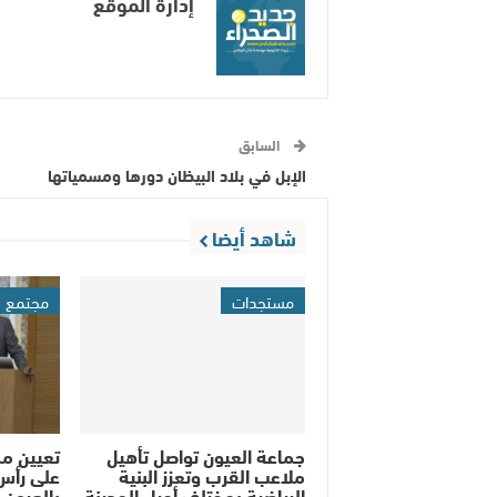
إدارة الموقع
السابق
الإبل في بلاد البيظان دورها ومسمياتها ‎
شاهد أيضا
مستجدات
مجتمع
جماعة العيون تواصل تأهيل
تعيين م
ملاعب القرب وتعزز البنية
على رأس
الرياضية بمختلف أحياء المدينة
بالعيون..