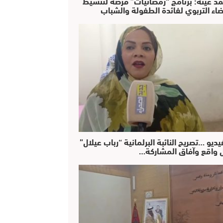
د عينة: برنامج “رمضانيات” فرصة لتنشيط
ضاء التربوي لفائدة الطفولة والشباب
يديو …تصريح النائبة البرلمانية “رباب عيلال”
 واقع وآفاق المشاركة…