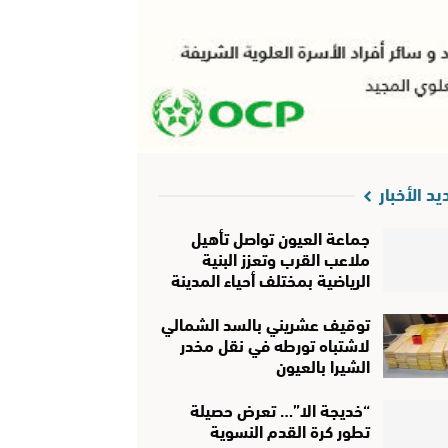
يد الأخبار
جماعة العيون تواصل تأهيل
ملاعب القرب وتعزز البنية
الرياضية بمختلف أحياء المدينة
توقيف عشريني بالسد الشمالي
لاشتباه تورطه في نقل مخدر
الشيرا بالعيون
“خديجة الا”… تعرض حصيلة
تطور كرة القدم النسوية