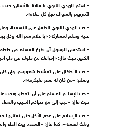
• اهتم الهدي النبوي بالعناية بالأسنان؛ حي
لأمرتهم بالسواك قبل كل صلاة».
• حث الهدي النبوي الطفل على التسمية، وعلى 
عليه وسلم لمشاركه: «يا غلام سم الله وكل بي
• استحسن الرسول أن يفرغ المسلم من طعامه
الكثير؛ حيث قال: «إفراغك من دلوك في دلو أخ
• حث الأطفال على تمشيط شعورهم، وإن كان صغ
وسلم: «من كان له شعر فليكرمه».
• حث الإسلام المسلم على أن يتعطر، ويجب على ا
حيث قال: «حبب إليّ من دنياكم الطيب والنساء
• حث الإسلام على عدم الأكل حتى تمتلئ الم
وثلث لنفسه»، كما قال: «المعدة بيت الداء والح