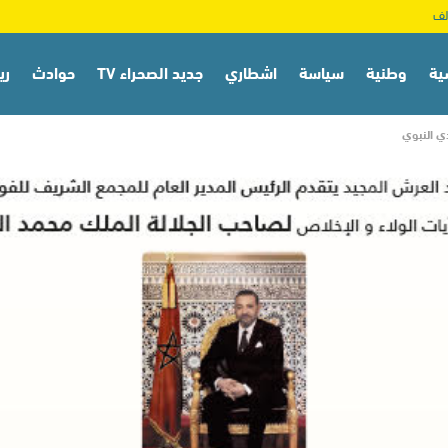
ية
وطنية
سياسة
اشطاري
جديد الصحراء TV
حوادث
ري
ي النبوي