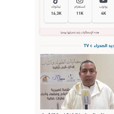
يوتوب
انستغرام
تيكتوك
16,3K
11K
4K
هذه الإحصائيات يتم تحديثها يوميا
د الصحراء TV