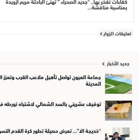
كفاءات نفخر بها.. “جديد الصحراء ” تهنئ الباحثة مريم أزويدة
بمناسبة مناقشة…
تعليقات الزوار
جديد الأخبار
جماعة العيون تواصل تأهيل ملاعب القرب وتعزز الب
المدينة
توقيف عشريني بالسد الشمالي لاشتباه تورطه في 
“خديجة الا”… تعرض حصيلة تطور كرة القدم النس