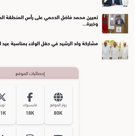
تعيين محمد فاضل الدحمي على رأس المنطقة الصحي
وخبرة…
مشاركة ولد الرشيد في حفل الولاء بمناسبة عيد 
إحصائيات الموقع
زوار الموقع
فايسبوك
تويت
11K
18K
80K