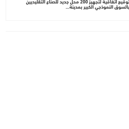
توقيع اتفاقية لتجهيز 200 محل جديد للصناع التقليديين
السوق النموذجي الكبير بمدينة…