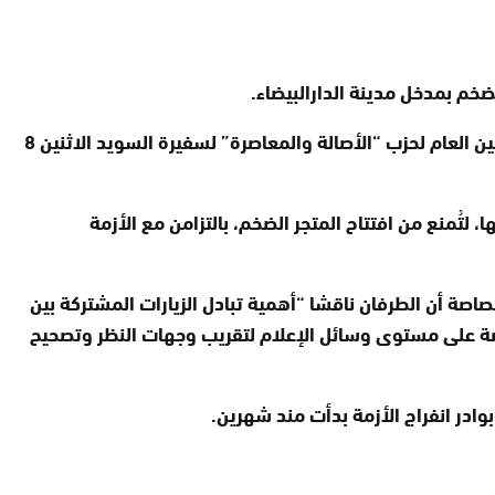
ضخم بمدخل مدينة الدارالبيضاء.
ويأتي حصول الشركة السويدية على شهادة المطابقة التي تخول لها افتتاح متجرها، مباشرة بعد استقبال “الياس العماري” الأمين العام لحزب “الأصالة والمعاصرة” لسفيرة السويد الاثنين 8
تُمنع من افتتاح المتجر الضخم، بالتزامن مع الأزمة
صة أن الطرفان ناقشا “أهمية تبادل الزيارات المشتركة بين
خاصة على مستوى وسائل الإعلام لتقريب وجهات النظر وتصحيح
ادر انفراج الأزمة بدأت مند شهرين.