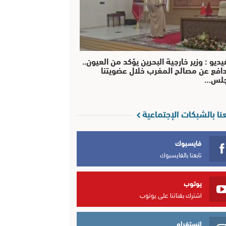
يديو : وزير خارجية البحرين يؤكد من العيون..
افع عن مصالح المغرب خلال عضويتنا
جلس…
عنا بالشبكات الإجتماعية
فايسبوك
تابعنا بالفايسبوك
يوتوب
اشترك بقناتنا على يوتوب
انستغرام