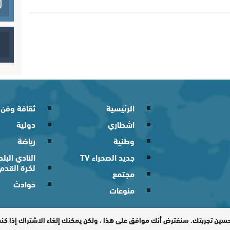
الرئيسية
ثقافة وفن
اشطاري
دولية
وطنية
رياضة
جديد الصحراء TV
النادي الب
لكرة القدم
مجتمع
حوادث
منوعات
 2026
حسين تجربتك. سنفترض أنك موافق على هذا ، ولكن يمكنك إلغاء الاشتراك إذا ك