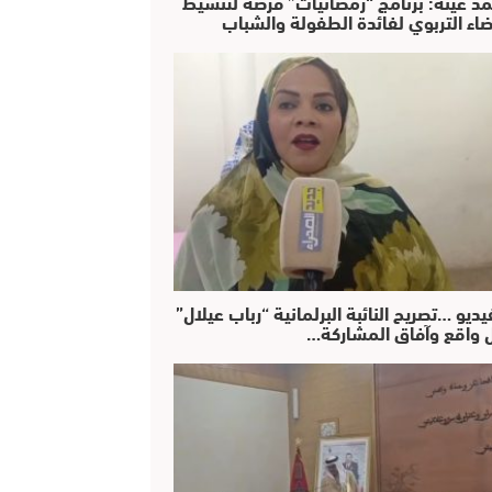
د عينة: برنامج “رمضانيات” فرصة لتنشيط
ضاء التربوي لفائدة الطفولة والشباب
يديو …تصريح النائبة البرلمانية “رباب عيلال”
 واقع وآفاق المشاركة…