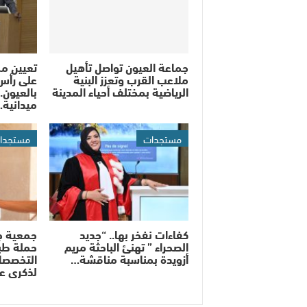
جماعة العيون تواصل تأهيل
تعيين م
ملاعب القرب وتعزز البنية
على رأس
الرياضية بمختلف أحياء المدينة
بالعيون..
ميدانية
مستجدات
مستجدا
كفاءات نفخر بها.. “جديد
جمعية ج
الصحراء ” تهنئ الباحثة مريم
حملة طب
أزويدة بمناسبة مناقشة…
التخصصات
لذكرى ع