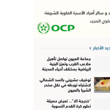
يد الأخبار
جماعة العيون تواصل تأهيل
ملاعب القرب وتعزز البنية
الرياضية بمختلف أحياء المدينة
توقيف عشريني بالسد الشمالي
لاشتباه تورطه في نقل مخدر
الشيرا بالعيون
“خديجة الا”… تعرض حصيلة
تطور كرة القدم النسوية