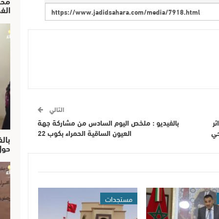
محم
الف
التالي
ئر
بالفيديو : ملخص اليوم السادس من مشاركة جهة
حي
العيون الساقية الحمراء بكوب 22
بالف
حول
مستجدات