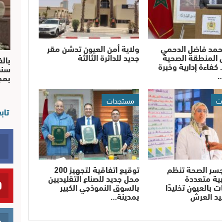
حمد فاضل الدحمي
ولاية أمن العيون تدشن مقر
 المنطقة الصحية
جديد للدائرة الثالثة
بالف
 كفاءة إدارية وخبرة
سند
…
بم
ت
مستجدات
تاب
سر الصحة تنظم
توقيع اتفاقية لتجهيز 200
ية متعددة
محل جديد للصناع التقليديين
 بالعيون تخليدًا
بالسوق النموذجي الكبير
يد العرش
بمدينة…