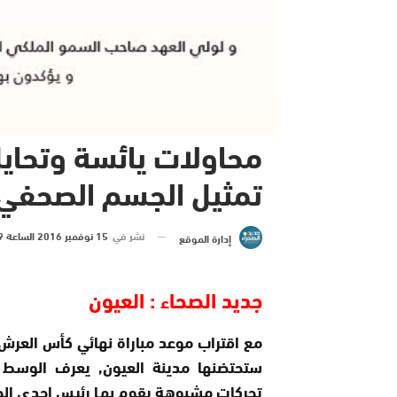
محاولات يائسة وتحاي
تمثيل الجسم الصحفي ب
نشر في
15 نوفمبر 2016 الساعة 9 و 43 دقيقة
إدارة الموقع
جديد الصحاء : العيون
مع اقتراب موعد مباراة نهائي كأس العرش 
ستحتضنها مدينة العيون, يعرف الوسط ال
تحركات مشبوهة يقوم بها رئيس إحدى الجمع