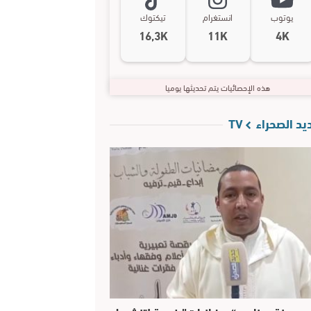
يوتوب
انستغرام
تيكتوك
16,3K
11K
4K
هذه الإحصائيات يتم تحديثها يوميا
د الصحراء TV