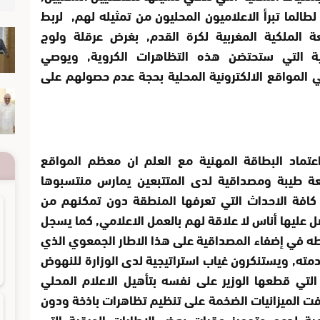
لما تبرأ الاعلاميون المحليون من تمثيله لهم, لربط
عة الملكية المغربية لكرة القدم, بغرض عرقلة ولوج
ضية التي ستحتضن هذه التظاهرات الكروية, ويوصي
 المواقع الالكترونية المحلية بحجة عدم حصولهم على
عتماد البطاقة المهنية مع العلم ان معظم المواقع
 طيبة ومصداقية لدى المتتبعين يمارس منتسبوها
افة الاحداث التي تعرفها المنطقة دون تمكنهم من
 عليها أناس لا علاقة لهم بالعمل الاعلامي, كما يسجل
رطه في إضفاء المصداقية على هذا الاطار الجمعوي الذي
دمته, ويستنكرون غياب استراتيجية لدى الوزارة للنهوض
التي قطعها الوزير على نفسه بتأهيل الاعلام المحلي
ت الميزانيات الضخمة على تنظيم تظاهرات باذخة ودون
ة لدعم وتجهيز مقرات بعض الاطارات الورقية التي