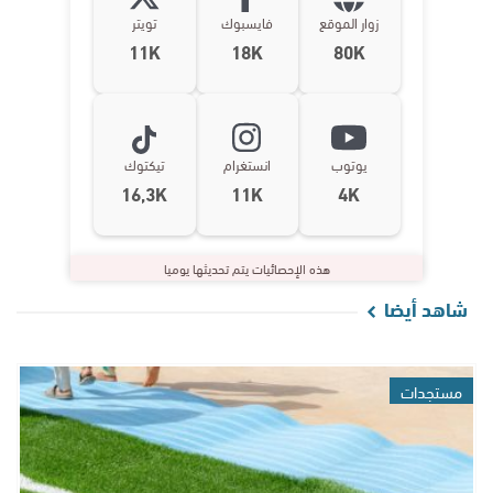
زوار الموقع
فايسبوك
تويتر
11K
18K
80K
يوتوب
انستغرام
تيكتوك
16,3K
11K
4K
هذه الإحصائيات يتم تحديثها يوميا
شاهد أيضا
مستجدات