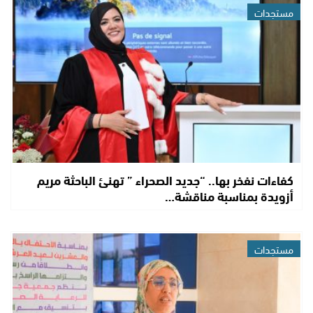
مستجدات
كفاءات نفخر بها.. “جديد الصحراء ” تهنئ الباحثة مريم
أزويدة بمناسبة مناقشة…
مستجدات