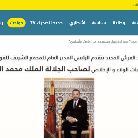
ية
وطنية
سياسة
اشطاري
جديد الصحراء TV
حوادث
ري
و جوتا” نجم ليفربول وشقيقه في حادث مأساوي”