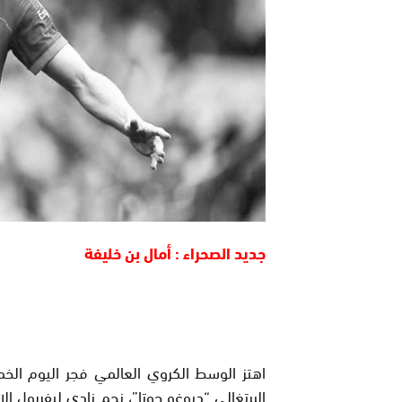
جديد الصحراء : أمال بن خليفة
اهتز الوسط الكروي العالمي فجر اليوم ال
البرتغالي “ديوغو جوتا”، نجم نادي ليفربول ا