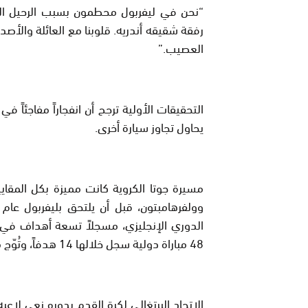
“نحن في ليفربول محطمون بسبب الرحيل المأ
رفقة شقيقه أندريه. قلوبنا مع العائلة والأ
العصيب.”
التحقيقات الأولية ترجح أن انفجاراً مفاجئاً ف
يحاول تجاوز سيارة أخرى.
مسيرة جوتا الكروية كانت مميزة بكل المقاي
الدوري الإنجليزي، مسجلاً تسعة أهداف في
48 مباراة دولية سجل خلالها 14 هدفاً، وتُوّج معه بلقب دوري الأمم الأوروبية.
الاتحاد البرتغالي لكرة القدم بدوره نعى لاع