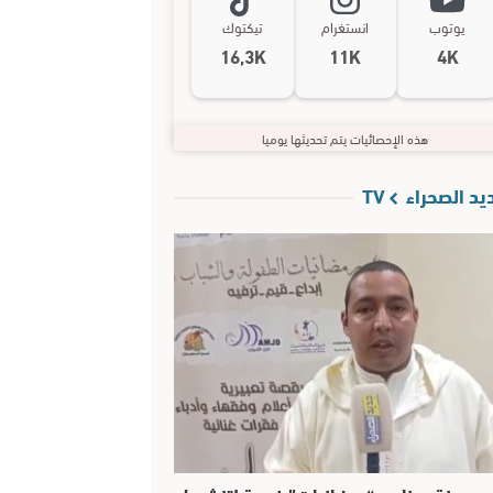
يوتوب
انستغرام
تيكتوك
16,3K
11K
4K
هذه الإحصائيات يتم تحديثها يوميا
د الصحراء TV