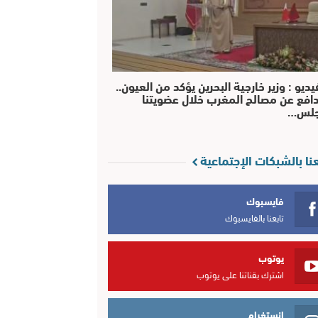
يديو : وزير خارجية البحرين يؤكد من العيون..
افع عن مصالح المغرب خلال عضويتنا
جلس…
عنا بالشبكات الإجتماعية
فايسبوك
تابعنا بالفايسبوك
يوتوب
اشترك بقناتنا على يوتوب
انستغرام