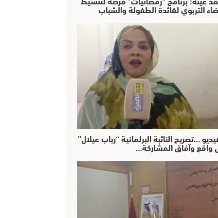
د عينة: برنامج “رمضانيات” فرصة لتنشيط
ضاء التربوي لفائدة الطفولة والشباب
يديو …تصريح النائبة البرلمانية “رباب عيلال”
 واقع وآفاق المشاركة…