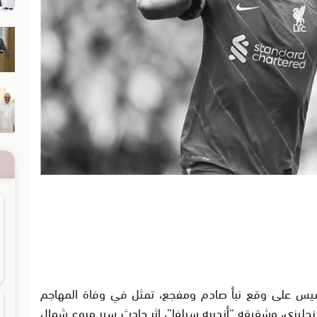
خميس على وقع نبأ صادم ومفجع، تمثل في وفاة المهاجم
لإنجليزي، وشقيقه “أندريه سيلفا”، إثر حادث سير مروع شمال