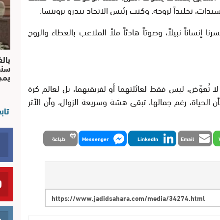
سيدات، تخليداً لروحه. وكتب رئيس الاتحاد بيدرو بروينسا:
نساناً نبيلاً، وصوتاً هادئاً ملأ الملاعب بالعطاء والروح
بالف
سند
بم
ا تُعوّض، ليس فقط لعائلتهما أو لفريقيهما، بل لعالم كرة
 الحياة، رغم جمالها، تبقى هشة وسريعة الزوال، وأن الأثر
تاب
Email
LinkedIn
Messenger
طباعة