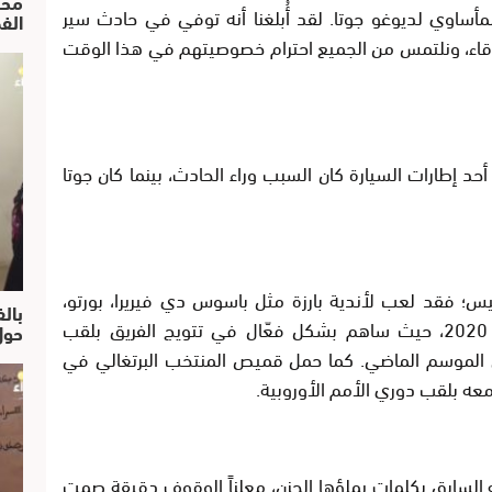
محم
ساوي لديوغو جوتا. لقد أُبلغنا أنه توفي في حادث سير
الف
صدقاء، ونلتمس من الجميع احترام خصوصيتهم في هذا الوقت
ي أحد إطارات السيارة كان السبب وراء الحادث، بينما كان جوتا
يس؛ فقد لعب لأندية بارزة مثل باسوس دي فيريرا، بورتو،
بالف
وولفرهامبتون، قبل أن يلتحق بليفربول عام 2020، حيث ساهم بشكل فعّال في تتويج الفريق بلقب
حول
 الموسم الماضي. كما حمل قميص المنتخب البرتغالي في
به السابق بكلمات يملؤها الحزن، معلناً الوقوف دقيقة صمت