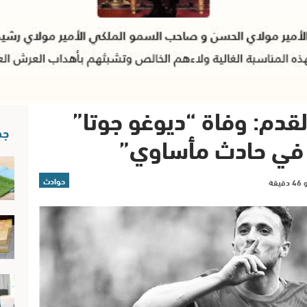
لقدم: وفاة “ديوغو جوتا”
جد
 في حادث مأساوي”
حوادث