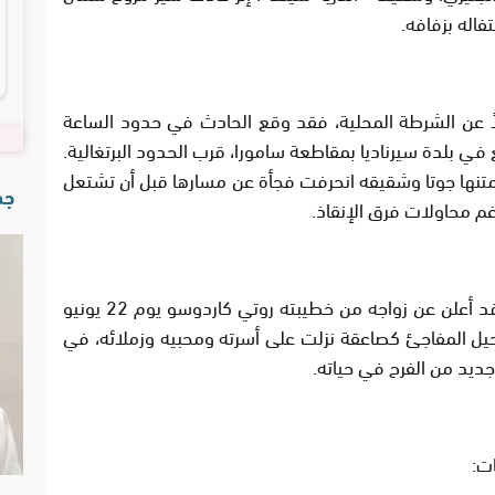
فاله بزفافه.
ً عن الشرطة المحلية، فقد وقع الحادث في حدود الساعة
 في بلدة سيرناديا بمقاطعة سامورا، قرب الحدود البرتغالية.
تنها جوتا وشقيقه انحرفت فجأة عن مسارها قبل أن تشتعل
جدي
رغم محاولات فرق الإنقاذ.
اللاعب الراحل، البالغ من العمر 28 سنة، كان قد أعلن عن زواجه من خطيبته روتي كاردوسو يوم 22 يونيو
الرحيل المفاجئ كصاعقة نزلت على أسرته ومحبيه وزملائه، في
ديد من الفرح في حياته.
ات: