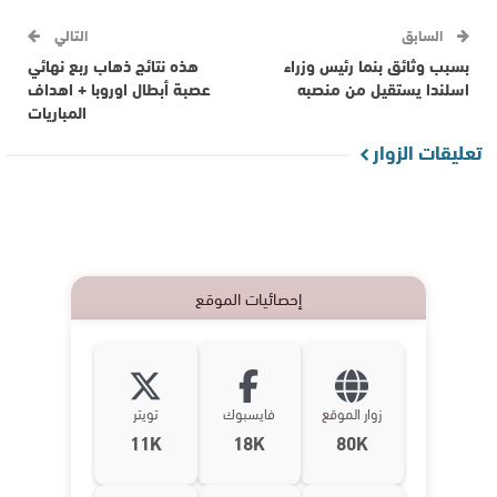
السابق
التالي
بسبب وثائق بنما رئيس وزراء
هذه نتائج ذهاب ربع نهائي
اسلندا يستقيل من منصبه
عصبة أبطال اوروبا + اهداف
المباريات
تعليقات الزوار
إحصائيات الموقع
زوار الموقع
فايسبوك
تويتر
11K
18K
80K