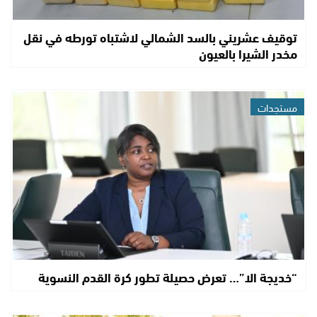
توقيف عشريني بالسد الشمالي لاشتباه تورطه في نقل
مخدر الشيرا بالعيون
مستجدات
“خديجة الا”… تعرض حصيلة تطور كرة القدم النسوية