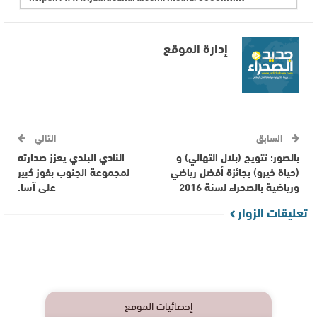
إدارة الموقع
السابق
التالي
بالصور: تتويج (بلال التهالي) و
النادي البلدي يعزز صدارته
(حياة خيرو) بجائزة أفضل رياضي
لمجموعة الجنوب بفوز كبير
ورياضية بالصحراء لسنة 2016
على آسا.
تعليقات الزوار
إحصائيات الموقع