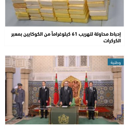
إحباط محاولة لتهريب 61 كيلوغراماً من الكوكايين بمعبر
الكركرات
وطنية