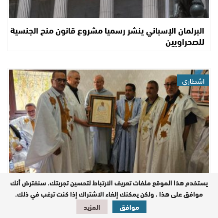
البرلمان الإسباني ينشر رسميا مشروع قانون منح الجنسية
للصحراويين
اشطاري
يستخدم هذا الموقع ملفات تعريف الارتباط لتحسين تجربتك. سنفترض أنك
موافق على هذا ، ولكن يمكنك إلغاء الاشتراك إذا كنت ترغب في ذلك.
شيوخ تحديد الهوية يكرمون الحاج مولاي حمدي ولد
الرشيد ويشيدون بجهوده في خدمة الساكنة…
موافق
المزيد