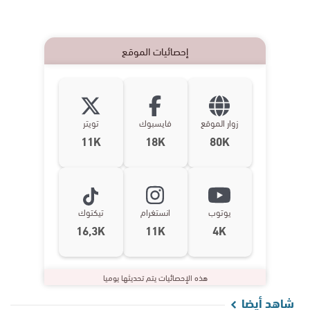
إحصائيات الموقع
زوار الموقع
فايسبوك
تويتر
11K
18K
80K
يوتوب
انستغرام
تيكتوك
16,3K
11K
4K
هذه الإحصائيات يتم تحديثها يوميا
شاهد أيضا