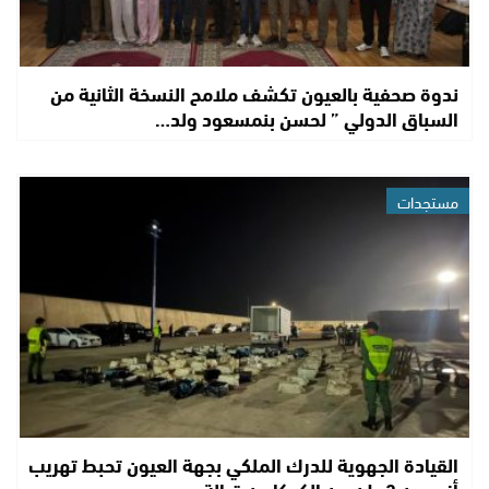
ندوة صحفية بالعيون تكشف ملامح النسخة الثانية من
السباق الدولي ” لحسن بنمسعود ولد…
مستجدات
القيادة الجهوية للدرك الملكي بجهة العيون تحبط تهريب
أزيد من 3 طن من الكوكايين قبالة…