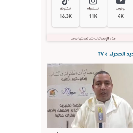
يوتوب
انستغرام
تيكتوك
16,3K
11K
4K
هذه الإحصائيات يتم تحديثها يوميا
د الصحراء TV