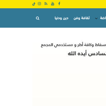
اضة
ثقافة وفن
دين ودنيا