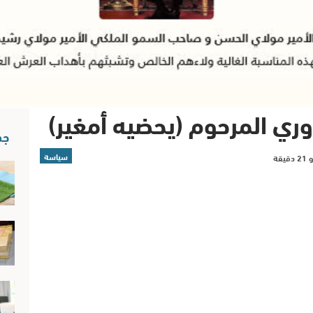
ري المرحوم (يحضيه أمغير)
جد
سياسة