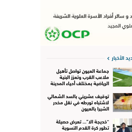
يد الأخبار
جماعة العيون تواصل تأهيل
ملاعب القرب وتعزز البنية
الرياضية بمختلف أحياء المدينة
توقيف عشريني بالسد الشمالي
لاشتباه تورطه في نقل مخدر
الشيرا بالعيون
“خديجة الا”… تعرض حصيلة
تطور كرة القدم النسوية