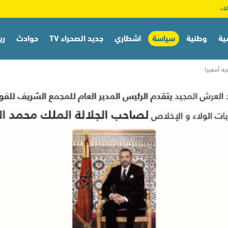
ية
وطنية
سياسة
اشطاري
جديد الصحراء TV
حوادث
ري
ه أمغير)
صحافة
مجتمع
منوعات