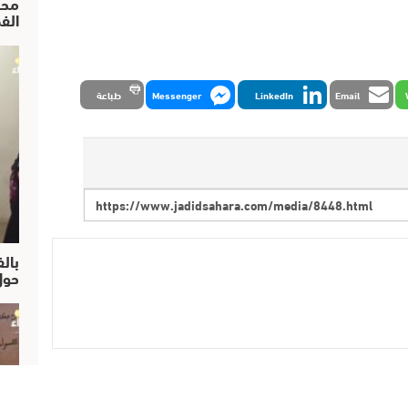
محم
الف
Email
LinkedIn
Messenger
طباعة
بالف
حول
حسين تجربتك. سنفترض أنك موافق على هذا ، ولكن يمكنك إلغاء الاشتراك إذا ك
التالي