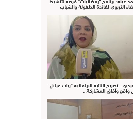
د عينة: برنامج “رمضانيات” فرصة لتنشيط
ضاء التربوي لفائدة الطفولة والشباب
يديو …تصريح النائبة البرلمانية “رباب عيلال”
 واقع وآفاق المشاركة…
نت ترغب في ذلك.
موافق
المزيد