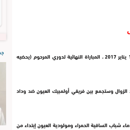
جدي
يحتضن ملعب مولاي رشيد غدا الاحد 15 يناير 2017 ، المباراة النهائية لدوري المرحوم (يحضيه
د الزوال وستجمع بين فريقي أولمبيك العيون ضد وداد
ماء شباب الساقية الحمراء ومولودية العيون إبتداء من