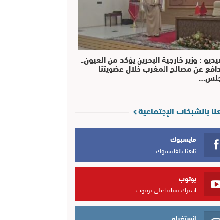
يديو : وزير خارجية البحرين يؤكد من العيون..
افع عن مصالح المغرب خلال عضويتنا
جلس…
عنا بالشبكات الإجتماعية
فايسبوك
تابعنا بالفايسبوك
يوتوب
اشترك بقناتنا على يوتوب
انستغرام