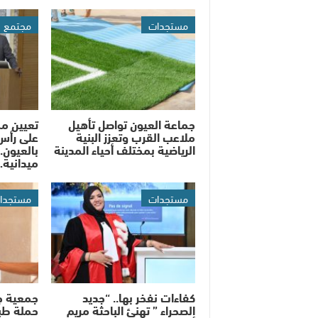
مستجدات
مجتمع
جماعة العيون تواصل تأهيل
تعيين م
ملاعب القرب وتعزز البنية
على رأس
الرياضية بمختلف أحياء المدينة
بالعيون..
ميدانية
مستجدات
مستجدا
كفاءات نفخر بها.. “جديد
جمعية ج
الصحراء ” تهنئ الباحثة مريم
حملة طب