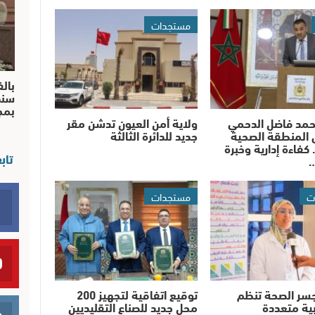
مستجدات
بالف
سند
بم
حمد فاضل الدحمي
ولاية أمن العيون تدشن مقر
 المنطقة الصحية
جديد للدائرة الثالثة
 كفاءة إدارية وخبرة
تاب
…
ت
مستجدات
سر الصحة تنظم
توقيع اتفاقية لتجهيز 200
ية متعددة
محل جديد للصناع التقليديين