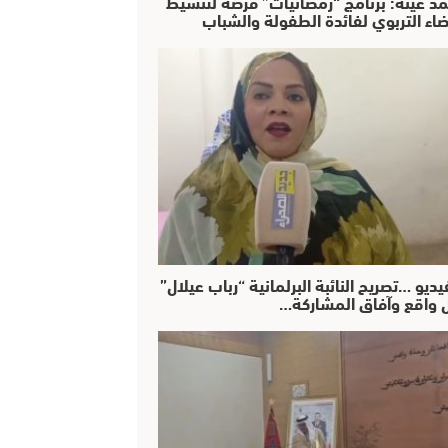
د عينة: برنامج “رمضانيات” فرصة لتنشيط
ضاء التربوي لفائدة الطفولة والشباب
يديو …تصريح النائبة البرلمانية “رباب عيلال”
 واقع وآفاق المشاركة…