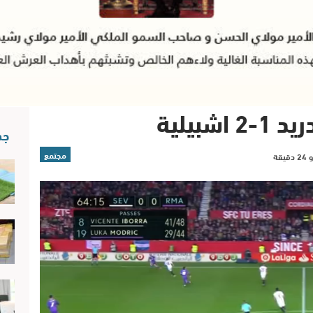
شبيلية
جد
مجتمع