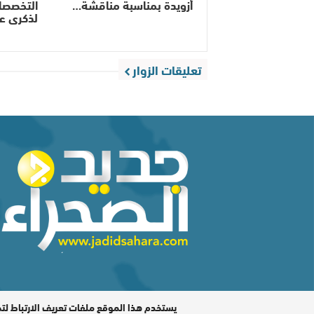
أزويدة بمناسبة مناقشة…
التخصصات
لذكرى ع
تعليقات الزوار
المدير المسؤول : اشكيريد مصطفى / جميع الحقوق محفوظة ©
يستخدم هذا الموقع ملفات تعريف الارتباط لت