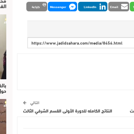
محم
الف
Email
LinkedIn
Messenger
طباعة
بالف
حول
التالي
نت
النتائج الكامله للدورة الأولى القسم الشرفي الثالث