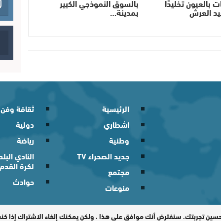
 بالعيون تخليدًا
بالسوق النموذجي الكبير
يد العرش
بمدينة…
الرئيسية
ثقافة وفن
اشطاري
دولية
وطنية
رياضة
جديد الصحراء TV
النادي الب
لكرة القدم
مجتمع
حوادث
منوعات
 2026
حسين تجربتك. سنفترض أنك موافق على هذا ، ولكن يمكنك إلغاء الاشتراك إذا ك