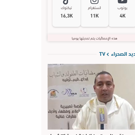
يوتوب
انستغرام
تيكتوك
16,3K
11K
4K
هذه الإحصائيات يتم تحديثها يوميا
د الصحراء TV