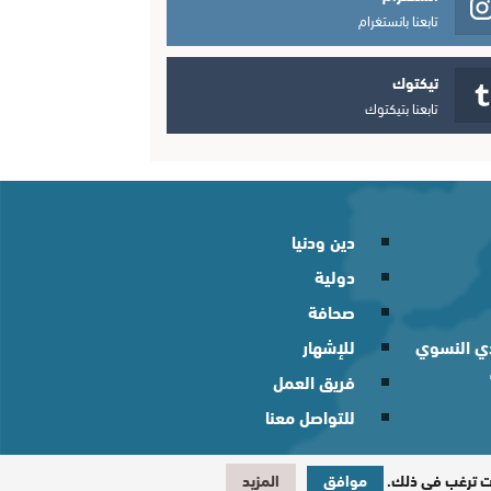
تابعنا بانستغرام
تيكتوك
تابعنا بتيكتوك
دين ودنيا
دولية
صحافة
لدي النسوي
للإشهار
فريق العمل
للتواصل معنا
نت ترغب في ذلك.
موافق
المزيد
تصميم وبرمجة