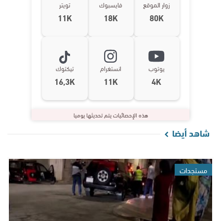
زوار الموقع
فايسبوك
تويتر
11K
18K
80K
يوتوب
انستغرام
تيكتوك
16,3K
11K
4K
هذه الإحصائيات يتم تحديثها يوميا
شاهد أيضا
مستجدات