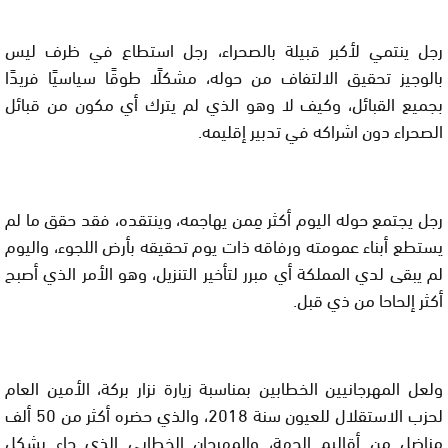
رجل ينتمي لأكبر قبيلة بالصحراء، رجل استطاع في ظرف ليس
بالوجيز تحقيق الالتفاف من حوله، مشكلًا طوقًا سياسيًا فريدًا
بجميع القبائل، وكيف لا وهو الذي لم يترك أي مكون من قبائل
الصحراء دون اشراكه في تدبير إقليمه.
رجل يجتمع حوله اليوم أكثر مِمن يهاجمه، وينتقده، فقد حقق ما لم
يستطع أبناء عمومته ورفاقه ذات يوم تحقيقه بأرض اللجوء، واليوم
لم يبقى لدي المملكة أي مبرر لتأخير التنزيل، وهو الأمر الذي أصبح
أكثر إلحاحا من ذي قبل.
ولعل المهرجانيين الخطابين بمناسبة زيارة نزار بركة، الأمين العام
لحزب الاستقلال للعيون سنة 2018، والذي حضره أكثر من 50 ألف
مناضل من أقاليم الجهة، والمهرجان الخطابي الذي جاء بشكل