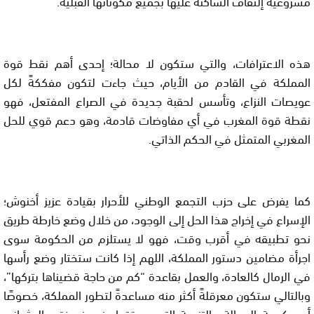
مشروعية إلتفاف الساكنة عليها بجميع مكوناتها القبلية.
هذه الاعترافات، والتي ستكون لا محالة؛ إحدى أهم نقط قوة
المملكة في القادم من الأيام، حيث جاءت لتكون مفككةً لكل
عويصات النزاع، وتأسس لحقبة جديدة في الصراع المفتعل، فهو
نقطة قوة المغرب في أي مفاوضات قادمة، وهو دعم قوي للحل
المغربي المتمثل في الحكم الذاتي.
كما يفرض على حزب التجمع الوطني للأحرار بقيادة عزيز أخنوش؛
الإسراع في إخراج هذا الحل إلى الوجود، من خلال وضع خارطة طريق
نحو تطبيقه في أقرب وقت، فهو لا يستلزم من الحكومة سوى
اجرأة مضامين دستور المملكة، اللهم إذا كانت ستختار وضع رأسها
في الرمال كالعادة، والعمل بقاعدة “كم من حاجة قضيناها بتركها”،
وبالتالي ستكون معرقلةً أكثر منه مساعدةً لتطور المملكة، خصوصًا
أن حكومة العدالة والتنمية التي سبقتها، في نسختي العثماني