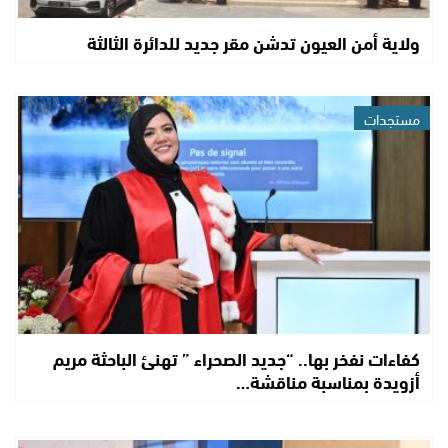
ولاية أمن العيون تدشن مقر جديد للدائرة الثالثة
مستجدات
كفاءات نفخر بها.. “جديد الصحراء ” تهنئ الباحثة مريم
أزويدة بمناسبة مناقشة…