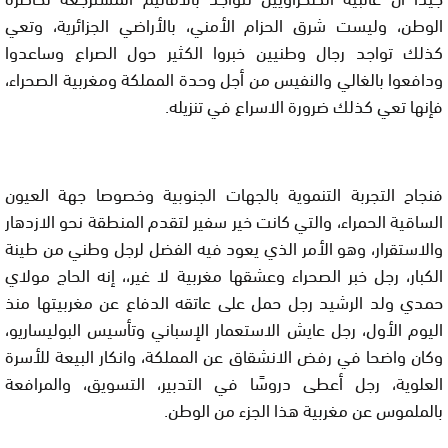
الوطن، وليست شرق الحزام الأمني، بالأراضي الجزائرية، وتعي
كذلك تواجد رجال وطنيين خبروا الكثير حول الصراع وساعدوا
ودافعوا بالغالي والنفيس من أجل وحدة المملكة ومغربية الصحراء،
فإنها تعي كذلك ضرورة الاسراع في تنزيله.
فنجاح التجربة التنموية بالجهات الجنوبية وخصوصا جهة العيون
الساقية الحمراء، والتي كانت خير سفير لتقدم المنطقة نحو الازدهار
والاستقرار، وهو الأمر الذي يعود فيه الفضل لرجل وطني من طينة
الكبار، رجل خبر الصحراء وعشقها مغربية لا غير،، إنه الحاج مولاي
حمدي ولد الرشيد رجل حمل على عاتقه الدفاع عن مغربيتها منذ
اليوم الأول، رجل عايش الاستعمار الإسباني وتأسيس البوليساريو،
وكان واضحا في رفض الانشقاق عن المملكة، وانكار البيعة للأسرة
العلوية، رجل أعطى دروسًا في التدبير، التسويق، والمرافعة
بالملموس عن مغربية هذا الجزء من الوطن.