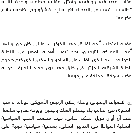
وذات مصداقية وواقعية وتمثل مقاربة محتملة واحدة لتلبية
تطلعات الشعب في الصحراء الغربية لإدارة شؤونهم الخاصة بسلام
وكرامة”.
وقبله افتعلت أزمة إغلاق معبر الكركرات، والتي كان من وراءها
أعداء المملكة التارخيين، بعد ثبوت أهمية المعبر في التجارة
الدولية؛ السحر الذي انقلب على الساحر، والسكين الذي ذبح طموح
الجارة الشرقية، الجزائر؛ في خلق معبر بري جديد للتجارة الدولية
وكسر شوكة المملكة في إفريقيا.
إن الاعتراف الإسباني وقبله إعلان الرئيس الأمريكي دونالد ترامب،
المدوي في العالم، جاء ليقطع الشك باليقين، ويوجه عقارب ساعتنا،
فقد آن أوان تنزيل الحكم الذاتي، حيث قطعت النخب السياسية
المحلية أشواطاً في التدبير المحلي، بشرعية سياسية مبنية على