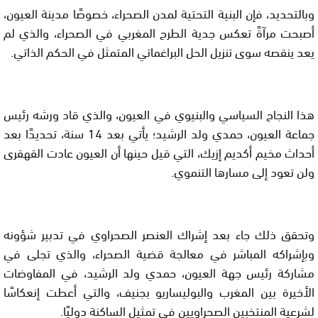
وبالتحديد، فإن البنية التحتية لمدن الصحراء، خصوصًا مدينة العيون،
أصبحت مرآةً تعكس جدية الطرح المغربي في الصحراء، والذي لم
يعد ينقصه سوى تنزيل الحل البراغماتي المتمثل في الحكم الذاتي.
هذا النجاح السياسي والبنيوي في العيون، والذي قاد ورشه رئيس
جماعة العيون، حمدي ولد الرشيد؛ يأتي بعد 14 سنة، تحديدًا بعد
أحداث مخيم أكديم إزيك، التي قيل حينها أن العيون عادت القهقرى
ولن تعود إلى مسارها التنموي.
وتحقق ذلك جاء بعد إشراك العنصر الصحراوي في تدبير شؤونه
وبإشراكه المباشر في معالجة قضية الصحراء، والذي تجلى في
مشاركة رئيس جهة العيون، حمدي ولد الرشيد، في المفاوضات
الأخيرة بين المغرب والبوليساريو بجنيف، والتي أعطت إنعكاسًا
لشرعية المنتخبين الصحراويين في تمثيل الساكنة دوليًا.